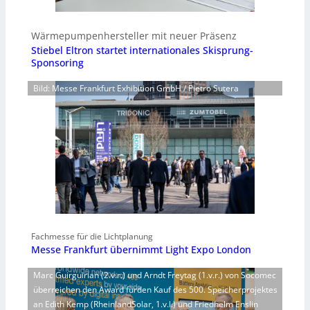
Wärmepumpenhersteller mit neuer Präsenz
Stiebel Eltron startet internationales Skisprung-
Sponsoring
Bild: Messe Frankfurt Exhibition GmbH / Pietro Sutera
Fachmesse für die Lichtplanung
Messe Frankfurt übernimmt Light Expo London
Marc Guirguirian (2.v.r.) und Arndt Freytag (1.v.r.) von Socomec
überreichen den Award fürden Kauf des 500. Speicherprojektes
an Edith Kemp (RheinlandSolar, 1.v.l.) und Friedhelm Enslin