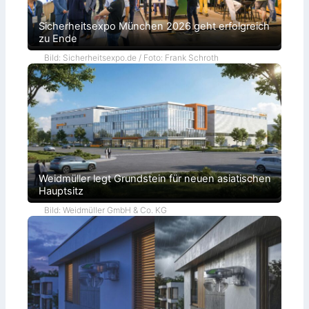
Sicherheitsexpo München 2026 geht erfolgreich
zu Ende
Bild: Sicherheitsexpo.de / Foto: Frank Schroth
Weidmüller legt Grundstein für neuen asiatischen
Hauptsitz
Bild: Weidmüller GmbH & Co. KG