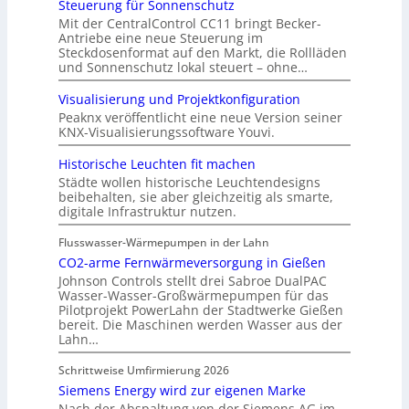
Steuerung für Sonnenschutz
Mit der CentralControl CC11 bringt Becker-
Antriebe eine neue Steuerung im
Steckdosenformat auf den Markt, die Rollläden
und Sonnenschutz lokal steuert – ohne…
Visualisierung und Projektkonfiguration
Peaknx veröffentlicht eine neue Version seiner
KNX-Visualisierungssoftware Youvi.
Historische Leuchten fit machen
Städte wollen historische Leuchtendesigns
beibehalten, sie aber gleichzeitig als smarte,
digitale Infrastruktur nutzen.
Flusswasser-Wärmepumpen in der Lahn
CO2-arme Fernwärmeversorgung in Gießen
Johnson Controls stellt drei Sabroe DualPAC
Wasser-Wasser-Großwärmepumpen für das
Pilotprojekt PowerLahn der Stadtwerke Gießen
bereit. Die Maschinen werden Wasser aus der
Lahn…
Schrittweise Umfirmierung 2026
Siemens Energy wird zur eigenen Marke
Nach der Abspaltung von der Siemens AG im