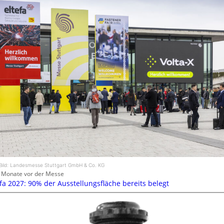
Bild: Landesmesse Stuttgart GmbH & Co. KG
 Monate vor der Messe
efa 2027: 90% der Ausstellungsfläche bereits belegt