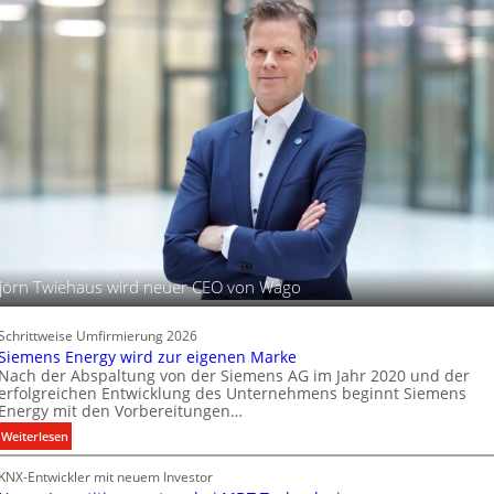
s
d
t
c
i
u
h
g
n
i
a
d
t
f
B
a
e
t
l
l
e
e
P
u
r
c
o
h
d
t
u
u
jörn Twiehaus wird neuer CEO von Wago
k
n
t
g
d
s
Schrittweise Umfirmierung 2026
a
t
Siemens Energy wird zur eigenen Marke
t
Nach der Abspaltung von der Siemens AG im Jahr 2020 und der
e
e
erfolgreichen Entwicklung des Unternehmens beginnt Siemens
c
Energy mit den Vorbereitungen…
n
h
:
Weiterlesen
n
S
i
KNX-Entwickler mit neuem Investor
i
k