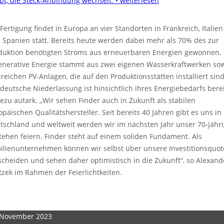
ibt, die Steck-Anbindung wechselt.
‣ weiterlesen
 Fertigung findet in Europa an vier Standorten in Frankreich, Italien
 Spanien statt. Bereits heute werden dabei mehr als 70% des zur
duktion benötigten Stroms aus erneuerbaren Energien gewonnen. 
enerative Energie stammt aus zwei eigenen Wasserkraftwerken so
lreichen PV-Anlagen, die auf den Produktionsstätten installiert sind
 deutsche Niederlassung ist hinsichtlich ihres Energiebedarfs bere
ezu autark. „Wir sehen Finder auch in Zukunft als stabilen
opäischen Qualitätshersteller. Seit bereits 40 Jahren gibt es uns in
tschland und weltweit werden wir im nächsten Jahr unser 70-jähr
tehen feiern. Finder steht auf einem soliden Fundament. Als
ilienunternehmen können wir selbst über unsere Investitionsquo
scheiden und sehen daher optimistisch in die Zukunft“, so Alexand
tzek im Rahmen der Feierlichtkeiten.
 November 2023