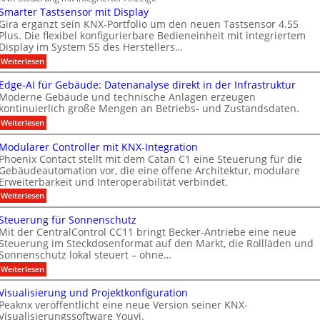
c
a
r
t
n
Smarter Tastsensor mit Display
h
e
ü
n
M
e
Gira ergänzt sein KNX-Portfolio um den neuen Tastsensor 4.55
r
r
h
Plus. Die flexibel konfigurierbare Bedieneinheit mit integriertem
e
a
h
ö
Display im System 55 des Herstellers…
e
r
r
e
f
s
:
Weiterlesen
b
i
k
S
t
f
t
e
e
m
s
Edge-AI für Gebäude: Datenanalyse direkt in der Infrastruktur
n
e
i
a
e
Moderne Gebäude und technische Anlagen erzeugen
e
r
r
M
x
kontinuierlich große Mengen an Betriebs- und Zustandsdaten.
t
p
t
k
D
e
:
o
Weiterlesen
n
e
T
r
E
M
T
e
n
d
ü
T
Modularer Controller mit KNX-Integration
a
g
n
u
n
e
Phoenix Contact stellt mit dem Catan C1 eine Steuerung für die
s
e
c
e
u
Gebäudeautomation vor, die eine offene Architektur, modulare
c
t
-
h
s
Erweiterbarkeit und Interoperabilität verbindet.
s
A
e
n
h
e
I
n
A
:
Weiterlesen
g
n
n
f
2
M
u
m
s
o
ü
0
o
Steuerung für Sonnenschutz
o
s
r
2
i
l
d
r
Mit der CentralControl CC11 bringt Becker-Antriebe eine neue
G
6
u
b
t
o
m
e
Steuerung im Steckdosenformat auf den Markt, die Rollläden und
g
l
i
A
i
g
b
e
Sonnenschutz lokal steuert – ohne…
a
t
ä
h
l
n
i
r
:
Weiterlesen
D
u
t
e
d
s
S
e
i
d
e
r
t
u
s
a
Visualisierung und Projektkonfiguration
e
s
r
C
e
p
:
f
n
Peaknx veröffentlicht eine neue Version seiner KNX-
u
o
u
l
D
o
n
Visualisierungssoftware Youvi.
g
g
e