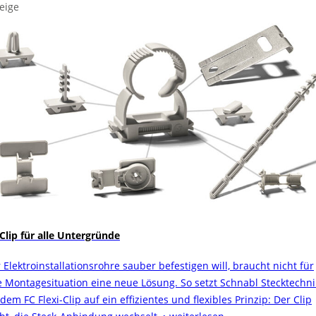
eige
 Clip für alle Untergründe
 Elektroinstallationsrohre sauber befestigen will, braucht nicht für
e Montagesituation eine neue Lösung. So setzt Schnabl Stecktechni
dem FC Flexi-Clip auf ein effizientes und flexibles Prinzip: Der Clip