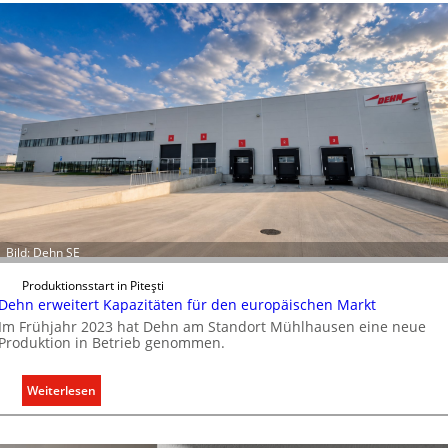
r
e
k
o
m
m
u
n
i
k
a
t
i
Bild: Dehn SE
o
n
Produktionsstart in Piteşti
Dehn erweitert Kapazitäten für den europäischen Markt
m
Im Frühjahr 2023 hat Dehn am Standort Mühlhausen eine neue
i
Produktion in Betrieb genommen.
t
S
y
:
Weiterlesen
s
D
t
e