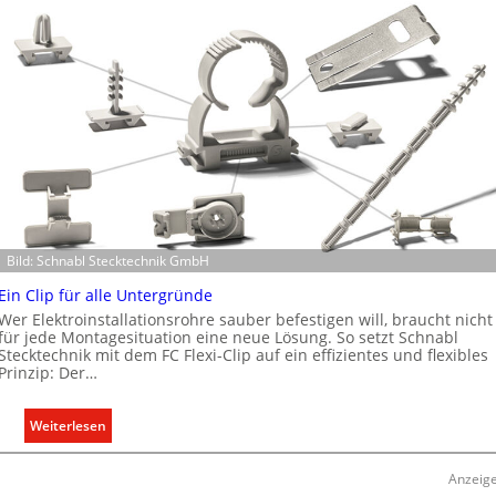
Bild: Schnabl Stecktechnik GmbH
Ein Clip für alle Untergründe
Wer Elektroinstallationsrohre sauber befestigen will, braucht nicht
für jede Montagesituation eine neue Lösung. So setzt Schnabl
Stecktechnik mit dem FC Flexi-Clip auf ein effizientes und flexibles
Prinzip: Der…
:
Weiterlesen
E
i
Anzeig
n