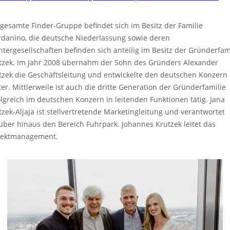
 gesamte Finder-Gruppe befindet sich im Besitz der Familie
rdanino, die deutsche Niederlassung sowie deren
htergesellschaften befinden sich anteilig im Besitz der Gründerfam
tzek. Im Jahr 2008 übernahm der Sohn des Gründers Alexander
tzek die Geschäftsleitung und entwickelte den deutschen Konzern
ter. Mittlerweile ist auch die dritte Generation der Gründerfamilie
olgreich im deutschen Konzern in leitenden Funktionen tätig. Jana
tzek-Aljaja ist stellvertretende Marketingleitung und verantwortet
über hinaus den Bereich Fuhrpark. Johannes Krutzek leitet das
jektmanagement.