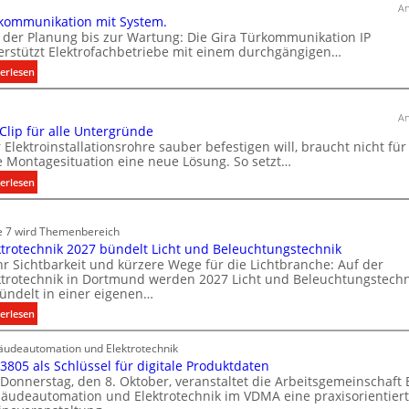
u
An
kommunikation mit System.
s
 der Planung bis zur Wartung: Die Gira Türkommunikation IP
b
erstützt Elektrofachbetriebe mit einem durchgängigen…
a
:
erlesen
u
T
d
ü
e
An
r
 Clip für alle Untergründe
r
k
 Elektroinstallationsrohre sauber befestigen will, braucht nicht für
E
o
e Montagesituation eine neue Lösung. So setzt…
l
m
:
erlesen
e
m
E
u
k
i
n
e 7 wird Themenbereich
t
n
i
ktrotechnik 2027 bündelt Licht und Beleuchtungstechnik
r
C
k
r Sichtbarkeit und kürzere Wege für die Lichtbranche: Auf der
l
o
ktrotechnik in Dortmund werden 2027 Licht und Beleuchtungstechn
a
i
m
ündelt in einer eigenen…
t
p
o
:
erlesen
i
f
b
E
o
ü
i
udeautomation und Elektrotechnik
l
n
r
 3805 als Schlüssel für digitale Produktdaten
l
e
m
a
Donnerstag, den 8. Oktober, veranstaltet die Arbeitsgemeinschaft
k
i
i
l
äudeautomation und Elektrotechnik im VDMA eine praxisorientier
t
t
t
l