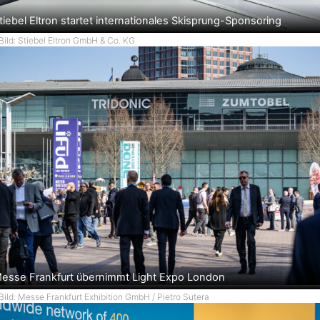
tiebel Eltron startet internationales Skisprung-Sponsoring
Bild: Stiebel Eltron GmbH & Co. KG
esse Frankfurt übernimmt Light Expo London
Bild: Messe Frankfurt Exhibition GmbH / Pietro Sutera