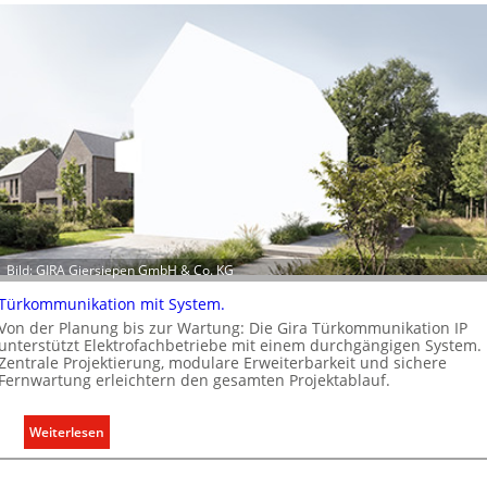
C
l
i
p
f
ü
r
a
l
l
e
Bild: GIRA Giersiepen GmbH & Co. KG
U
n
Türkommunikation mit System.
t
Von der Planung bis zur Wartung: Die Gira Türkommunikation IP
e
unterstützt Elektrofachbetriebe mit einem durchgängigen System.
Zentrale Projektierung, modulare Erweiterbarkeit und sichere
r
Fernwartung erleichtern den gesamten Projektablauf.
g
r
:
Weiterlesen
ü
T
n
ü
d