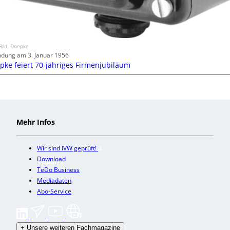
Bild: Doepke
dung am 3. Januar 1956
pke feiert 70-jähriges Firmenjubiläum
Mehr Infos
Wir sind IVW geprüft!
Download
TeDo Business
Mediadaten
Abo-Service
+
Unsere weiteren Fachmagazine