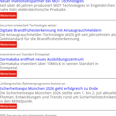
Neuer Investitionspartner bei MDT Technologies
e
Seit über 40 Jahren produziert MDT Technologies in Engelskirchen
m
nahe Köln elektrotechnische Produkte.
e
:
Weiterlesen
n
N
s
Securiton entwickelt Technologie weiter
e
E
Digitale Brandfrühesterkennung mit Ansaugrauchmeldern
u
n
Die Ansaugrauchmelder-Technologie (ASD) gilt seit Jahrzehnten als
e
e
Goldstandard für die Brandfrühesterkennung.
r
r
:
Weiterlesen
I
g
D
n
y
Investment am Standort Ennepetal
i
v
w
Dormakaba eröffnet neues Ausbildungszentrum
g
e
i
Dormakaba investiert über 10Mio.€ in seinen Standort in
i
s
r
Ennepetal.
t
t
d
:
Weiterlesen
a
i
z
D
l
t
u
Umfangreiches Rahmenprogramm kommt an
o
e
i
r
Sicherheitsexpo München 2026 geht erfolgreich zu Ende
r
B
o
e
Die Sicherheitsexpo München 2026 stellte vom 1. bis 2. Juli aktuell
m
r
n
i
Themen, Entwicklungen und Trends rund um Sicherheitstechniken
a
a
s
g
in den Mittelpunkt.
k
n
p
e
:
Weiterlesen
a
d
a
n
S
b
i
f
r
e
KNX-Steuerung mit integrierter Anzeige