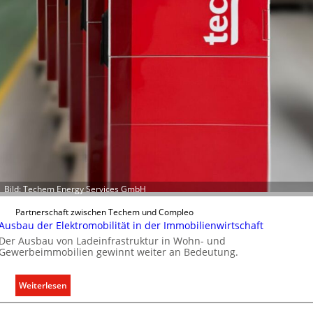
h
k
t
t
e
r
f
a
s
s
e
n
u
n
d
Bild: Techem Energy Services GmbH
r
e
Partnerschaft zwischen Techem und Compleo
g
Ausbau der Elektromobilität in der Immobilienwirtschaft
e
Der Ausbau von Ladeinfrastruktur in Wohn- und
Gewerbeimmobilien gewinnt weiter an Bedeutung.
l
n
:
Weiterlesen
A