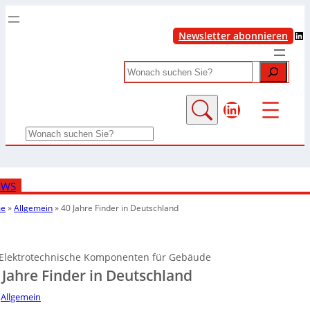
LinkedIn
Newsletter abonnieren
Search
LinkedIn
Search
EWS
e
»
Allgemein
»
40 Jahre Finder in Deutschland
Elektrotechnische Komponenten für Gebäude
 Jahre Finder in Deutschland
Allgemein