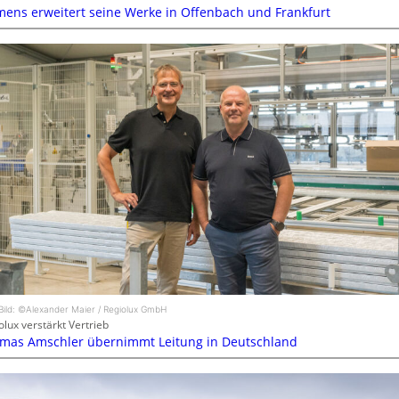
mens erweitert seine Werke in Offenbach und Frankfurt
Bild: ©Alexander Maier / Regiolux GmbH
olux verstärkt Vertrieb
mas Amschler übernimmt Leitung in Deutschland