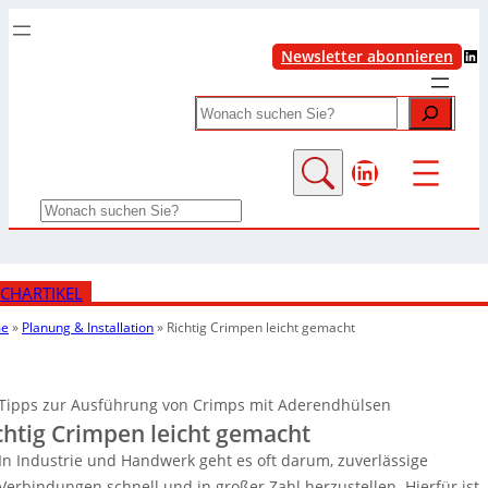
LinkedIn
Newsletter abonnieren
Search
LinkedIn
Search
CHARTIKEL
e
»
Planung & Installation
»
Richtig Crimpen leicht gemacht
Tipps zur Ausführung von Crimps mit Aderendhülsen
chtig Crimpen leicht gemacht
In Industrie und Handwerk geht es oft darum, zuverlässige
Verbindungen schnell und in großer Zahl herzustellen. Hierfür ist