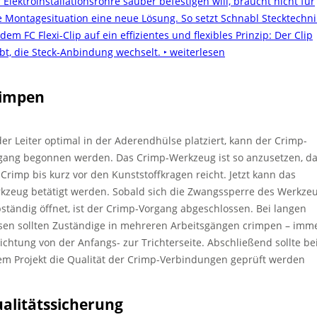
 Elektroinstallationsrohre sauber befestigen will, braucht nicht für
e Montagesituation eine neue Lösung. So setzt Schnabl Stecktechni
dem FC Flexi-Clip auf ein effizientes und flexibles Prinzip: Der Clip
ibt, die Steck-Anbindung wechselt.
‣ weiterlesen
impen
 der Leiter optimal in der Aderendhülse platziert, kann der Crimp-
gang begonnen werden. Das Crimp-Werkzeug ist so anzusetzen, d
 Crimp bis kurz vor den Kunststoffkragen reicht. Jetzt kann das
kzeug betätigt werden. Sobald sich die Zwangssperre des Werkze
bständig öffnet, ist der Crimp-Vorgang abgeschlossen. Bei langen
sen sollten Zuständige in mehreren Arbeitsgängen crimpen – imm
Richtung von der Anfangs- zur Trichterseite. Abschließend sollte be
em Projekt die Qualität der Crimp-Verbindungen geprüft werden
alitätssicherung