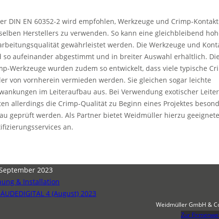
der DIN EN 60352-2 wird empfohlen, Werkzeuge und Crimp-Kontakt
selben Herstellers zu verwenden. So kann eine gleichbleibend hoh
arbeitungsqualität gewährleistet werden. Die Werkzeuge und Kont
d so aufeinander abgestimmt und in breiter Auswahl erhältlich. Di
mp-Werkzeuge wurden zudem so entwickelt, dass viele typische Cr
ler von vornherein vermieden werden. Sie gleichen sogar leichte
wankungen im Leiteraufbau aus. Bei Verwendung exotischer Leiter
lten allerdings die Crimp-Qualität zu Beginn eines Projektes beson
au geprüft werden. Als Partner bietet Weidmüller hierzu geeignet
tifizierungsservices an.
 September 2023
nung & Installation
ÄUDEDIGITAL 4 (August) 2023
Weidmüller GmbH & C
Zur Firmenwe