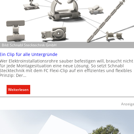
Bild: Schnabl Stecktechnik GmbH
Ein Clip für alle Untergründe
Wer Elektroinstallationsrohre sauber befestigen will, braucht nicht
für jede Montagesituation eine neue Lösung. So setzt Schnabl
Stecktechnik mit dem FC Flexi-Clip auf ein effizientes und flexibles
Prinzip: Der…
:
Weiterlesen
E
i
Anzeig
n
C
l
i
p