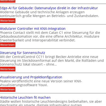
Weiterlesen
b
i
k
S
t
f
t
e
e
m
s
Edge-AI für Gebäude: Datenanalyse direkt in der Infrastruktur
n
e
i
a
e
Moderne Gebäude und technische Anlagen erzeugen
e
r
r
M
x
kontinuierlich große Mengen an Betriebs- und Zustandsdaten.
t
p
t
k
D
e
:
o
Weiterlesen
n
e
T
r
E
M
T
e
n
d
ü
T
Modularer Controller mit KNX-Integration
a
g
n
u
n
e
Phoenix Contact stellt mit dem Catan C1 eine Steuerung für die
s
e
c
e
u
Gebäudeautomation vor, die eine offene Architektur, modulare
c
t
-
h
s
Erweiterbarkeit und Interoperabilität verbindet.
s
A
e
n
h
e
I
n
A
:
Weiterlesen
g
n
n
f
2
M
u
m
s
o
ü
0
o
Steuerung für Sonnenschutz
o
s
r
2
i
l
d
r
Mit der CentralControl CC11 bringt Becker-Antriebe eine neue
G
6
u
b
t
o
m
e
Steuerung im Steckdosenformat auf den Markt, die Rollläden und
g
l
i
A
i
g
b
e
Sonnenschutz lokal steuert – ohne…
a
t
ä
h
l
n
i
r
:
Weiterlesen
D
u
t
e
d
s
S
e
i
d
e
r
t
u
s
a
Visualisierung und Projektkonfiguration
e
s
r
C
e
p
:
f
n
Peaknx veröffentlicht eine neue Version seiner KNX-
u
o
u
l
D
o
n
Visualisierungssoftware Youvi.
g
g
e
a
a
l
t
r
:
y
s
Weiterlesen
r
t
g
r
u
V
e
r
z
o
a
n
i
n
e
Historische Leuchten fit machen
l
e
g
u
s
a
i
l
Städte wollen historische Leuchtendesigns beibehalten, sie aber
f
u
n
n
c
c
e
gleichzeitig als smarte, digitale Infrastruktur nutzen.
ü
a