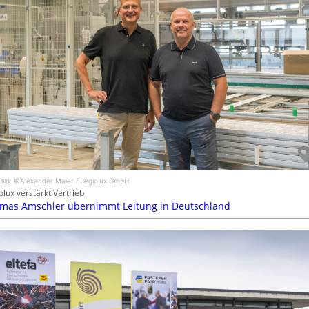
Bild: ©Alexander Maier / Regiolux GmbH
olux verstärkt Vertrieb
mas Amschler übernimmt Leitung in Deutschland