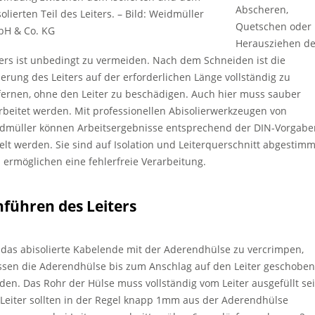
Abscheren,
olierten Teil des Leiters.
–
Bild: Weidmüller
Quetschen oder
H & Co. KG
Herausziehen d
ters ist unbedingt zu vermeiden. Nach dem Schneiden ist die
lierung des Leiters auf der erforderlichen Länge vollständig zu
fernen, ohne den Leiter zu beschädigen. Auch hier muss sauber
rbeitet werden. Mit professionellen Abisolierwerkzeugen von
dmüller können Arbeitsergebnisse entsprechend der DIN-Vorgabe
ielt werden. Sie sind auf Isolation und Leiterquerschnitt abgestimm
 ermöglichen eine fehlerfreie Verarbeitung.
nführen des Leiters
das abisolierte Kabelende mit der Aderendhülse zu vercrimpen,
sen die Aderendhülse bis zum Anschlag auf den Leiter geschoben
den. Das Rohr der Hülse muss vollständig vom Leiter ausgefüllt sei
 Leiter sollten in der Regel knapp 1mm aus der Aderendhülse