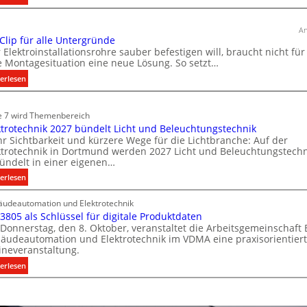
u
T
d
ü
e
An
r
 Clip für alle Untergründe
r
k
 Elektroinstallationsrohre sauber befestigen will, braucht nicht für
E
o
e Montagesituation eine neue Lösung. So setzt…
l
m
:
erlesen
e
m
E
u
k
i
n
e 7 wird Themenbereich
t
n
i
ktrotechnik 2027 bündelt Licht und Beleuchtungstechnik
r
C
k
r Sichtbarkeit und kürzere Wege für die Lichtbranche: Auf der
l
o
ktrotechnik in Dortmund werden 2027 Licht und Beleuchtungstechn
a
i
m
ündelt in einer eigenen…
t
p
o
:
erlesen
i
f
b
E
o
ü
i
udeautomation und Elektrotechnik
l
n
r
 3805 als Schlüssel für digitale Produktdaten
l
e
m
a
Donnerstag, den 8. Oktober, veranstaltet die Arbeitsgemeinschaft
k
i
i
l
äudeautomation und Elektrotechnik im VDMA eine praxisorientier
t
t
t
l
ineveranstaltung.
r
S
ä
e
:
erlesen
o
y
U
t
V
t
s
n
i
D
e
t
t
n
I
c