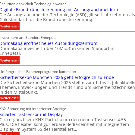
Securiton entwickelt Technologie weiter
e
E
Digitale Brandfrühesterkennung mit Ansaugrauchmeldern
u
n
Die Ansaugrauchmelder-Technologie (ASD) gilt seit Jahrzehnten als
e
e
Goldstandard für die Brandfrühesterkennung.
r
r
:
Weiterlesen
I
g
D
n
y
Investment am Standort Ennepetal
i
v
w
Dormakaba eröffnet neues Ausbildungszentrum
g
e
i
Dormakaba investiert über 10Mio.€ in seinen Standort in
i
s
r
Ennepetal.
t
t
d
:
Weiterlesen
a
i
z
D
l
t
u
Umfangreiches Rahmenprogramm kommt an
o
e
i
r
Sicherheitsexpo München 2026 geht erfolgreich zu Ende
r
B
o
e
Die Sicherheitsexpo München 2026 stellte vom 1. bis 2. Juli aktuell
m
r
n
i
Themen, Entwicklungen und Trends rund um Sicherheitstechniken
a
a
s
g
in den Mittelpunkt.
k
n
p
e
:
Weiterlesen
a
d
a
n
S
b
i
f
r
e
KNX-Steuerung mit integrierter Anzeige
c
a
r
t
n
Smarter Tastsensor mit Display
h
e
ü
n
M
e
Gira ergänzt sein KNX-Portfolio um den neuen Tastsensor 4.55
r
r
h
Plus. Die flexibel konfigurierbare Bedieneinheit mit integriertem
e
a
h
ö
Display im System 55 des Herstellers…
e
r
r
e
f
s
: