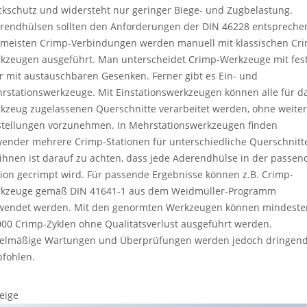
ckschutz und widersteht nur geringer Biege- und Zugbelastung.
rendhülsen sollten den Anforderungen der DIN 46228 entspreche
 meisten Crimp-Verbindungen werden manuell mit klassischen Cr
kzeugen ausgeführt. Man unterscheidet Crimp-Werkzeuge mit fes
r mit austauschbaren Gesenken. Ferner gibt es Ein- und
rstationswerkzeuge. Mit Einstationswerkzeugen können alle für d
kzeug zugelassenen Querschnitte verarbeitet werden, ohne weite
stellungen vorzunehmen. In Mehrstationswerkzeugen finden
ender mehrere Crimp-Stationen für unterschiedliche Querschnitt
 ihnen ist darauf zu achten, dass jede Aderendhülse in der passe
tion gecrimpt wird. Für passende Ergebnisse können z.B. Crimp-
kzeuge gemäß DIN 41641-1 aus dem Weidmüller-Programm
wendet werden. Mit den genormten Werkzeugen können mindeste
000 Crimp-Zyklen ohne Qualitätsverlust ausgeführt werden.
elmäßige Wartungen und Überprüfungen werden jedoch dringen
fohlen.
eige