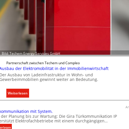
f
a
s
s
e
n
u
n
d
Bild: Techem Energy Services GmbH
r
e
Partnerschaft zwischen Techem und Compleo
g
Ausbau der Elektromobilität in der Immobilienwirtschaft
e
Der Ausbau von Ladeinfrastruktur in Wohn- und
Gewerbeimmobilien gewinnt weiter an Bedeutung.
l
n
:
Weiterlesen
A
u
An
kommunikation mit System.
s
 der Planung bis zur Wartung: Die Gira Türkommunikation IP
b
erstützt Elektrofachbetriebe mit einem durchgängigen…
a
:
erlesen