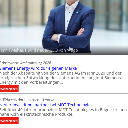
t
f
B
a
e
t
l
l
e
e
P
u
r
c
o
h
d
t
u
u
jörn Twiehaus wird neuer CEO von Wago
k
n
t
g
d
s
Schrittweise Umfirmierung 2026
a
t
Siemens Energy wird zur eigenen Marke
t
Nach der Abspaltung von der Siemens AG im Jahr 2020 und der
e
e
erfolgreichen Entwicklung des Unternehmens beginnt Siemens
c
Energy mit den Vorbereitungen…
n
h
:
Weiterlesen
n
S
i
KNX-Entwickler mit neuem Investor
i
k
Neuer Investitionspartner bei MDT Technologies
e
Seit über 40 Jahren produziert MDT Technologies in Engelskirchen
m
nahe Köln elektrotechnische Produkte.
e
:
Weiterlesen
n
N
s