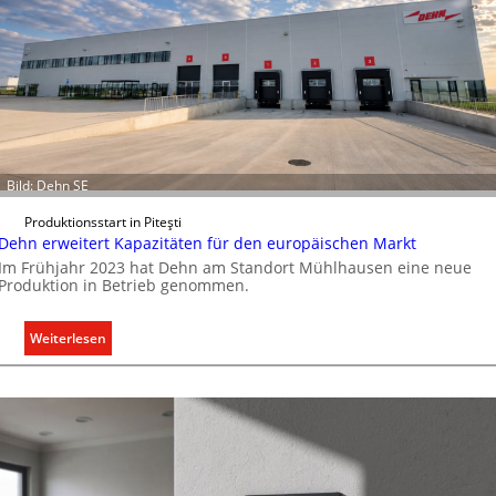
m
u
n
i
k
a
t
i
Bild: Dehn SE
o
n
Produktionsstart in Piteşti
Dehn erweitert Kapazitäten für den europäischen Markt
m
Im Frühjahr 2023 hat Dehn am Standort Mühlhausen eine neue
i
Produktion in Betrieb genommen.
t
S
y
:
Weiterlesen
s
D
t
e
e
h
m
n
.
e
r