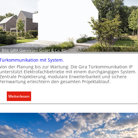
f
ü
r
a
l
l
e
Bild: GIRA Giersiepen GmbH & Co. KG
U
n
Türkommunikation mit System.
t
Von der Planung bis zur Wartung: Die Gira Türkommunikation IP
e
unterstützt Elektrofachbetriebe mit einem durchgängigen System.
Zentrale Projektierung, modulare Erweiterbarkeit und sichere
r
Fernwartung erleichtern den gesamten Projektablauf.
g
r
:
Weiterlesen
ü
T
n
ü
d
r
e
k
o
m