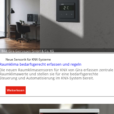
w
e
i
t
e
r
t
K
a
p
Bild: Gira Giersiepen GmbH & Co. KG
a
Neue Sensorik für KNX-Systeme
z
Raumklima bedarfsgerecht erfassen und regeln
i
Die neuen Raumklimasensoren für KNX von Gira erfassen zentrale
t
Raumklimawerte und stellen sie für eine bedarfsgerechte
ä
Steuerung und Automatisierung im KNX-System bereit.
t
e
:
Weiterlesen
n
R
f
a
ü
u
r
m
d