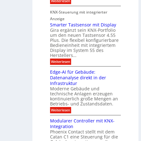
:
Weiterlesen
s
D
S
ö
t
T
i
f
KNX-Steuerung mit integrierter
e
c
T
f
h
Anzeige
r
e
e
n
Smarter Tastsensor mit Display
k
r
c
e
Gira ergänzt sein KNX-Portfolio
e
h
h
um den neuen Tastsensor 4.55
t
e
n
n
Plus. Die flexibel konfigurierbare
i
n
n
Bedieneinheit mit integriertem
t
o
e
s
u
Display im System 55 des
l
u
e
Herstellers…
n
o
x
e
g
:
Weiterlesen
p
g
s
S
o
m
i
m
M
A
Edge-AI für Gebäude:
i
a
e
ü
Datenanalyse direkt in der
u
r
t
n
s
Infrastruktur
t
s
c
A
e
Moderne Gebäude und
h
b
n
r
e
technische Anlagen erzeugen
i
T
s
n
kontinuierlich große Mengen an
a
l
2
a
Betriebs- und Zustandsdaten.
s
0
d
u
t
:
Weiterlesen
2
u
s
E
g
6
e
d
n
g
Modularer Controller mit KNX-
r
n
g
e
g
Integration
a
s
e
h
Phoenix Contact stellt mit dem
s
o
-
t
u
r
Catan C1 eine Steuerung für die
A
z
e
c
m
I