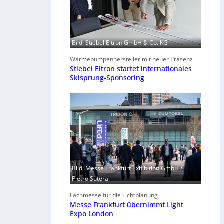
Bild: Stiebel Eltron GmbH & Co. KG
Wärmepumpenhersteller mit neuer Präsenz
Stiebel Eltron startet internationales
Skisprung-Sponsoring
Bild: Messe Frankfurt Exhibition GmbH /
Pietro Sutera
Fachmesse für die Lichtplanung
Messe Frankfurt übernimmt Light
Expo London