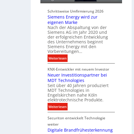
r
n
d
d
Schrittweise Umfirmierung 2026
i
Siemens Energy wird zur
B
g
eigenen Marke
e
i
Nach der Abspaltung von der
l
t
Siemens AG im Jahr 2020 und
e
a
der erfolgreichen Entwicklung
u
des Unternehmens beginnt
l
c
Siemens Energy mit den
e
h
Vorbereitungen…
P
t
:
Weiterlesen
r
u
S
o
n
KNX-Entwickler mit neuem Investor
i
d
g
Neuer Investitionspartner bei
e
u
s
MDT Technologies
m
k
t
Seit über 40 Jahren produziert
e
t
MDT Technologies in
e
n
d
Engelskirchen nahe Köln
c
s
a
elektrotechnische Produkte.
h
E
t
:
Weiterlesen
n
n
e
N
i
e
n
Securiton entwickelt Technologie
e
k
r
u
weiter
g
e
Digitale Brandfrühesterkennung
y