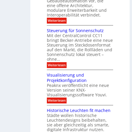
Gebäudeautomation vor, die
r
e
h
i
f
f
eine offene Architektur,
n
t
ü
o
m
modulare Erweiterbarkeit und
D
r
l
t
Interoperabilität verbindet.
e
i
G
g
r
s
e
:
l
Weiterlesen
r
p
u
b
M
e
d
l
ä
o
i
m
Steuerung für Sonnenschutz
e
a
u
d
c
Mit der CentralControl CC11
y
d
u
r
h
bringt Becker-Antriebe eine neue
e
l
z
n
Steuerung im Steckdosenformat
:
a
u
D
auf den Markt, die Rollläden und
r
E
a
e
Sonnenschutz lokal steuert –
n
t
r
d
ohne…
e
C
e
:
Weiterlesen
n
o
S
a
n
t
n
t
Visualisierung und
e
a
r
Projektkonfiguration
u
l
o
Peaknx veröffentlicht eine neue
e
y
l
Version seiner KNX-
r
s
l
u
Visualisierungssoftware Youvi.
e
e
n
d
r
:
Weiterlesen
g
i
m
V
f
r
i
i
Historische Leuchten fit machen
ü
e
t
s
r
Städte wollen historische
k
K
u
S
t
N
Leuchtendesigns beibehalten,
a
o
i
X
sie aber gleichzeitig als smarte,
l
n
n
-
digitale Infrastruktur nutzen.
i
n
d
I