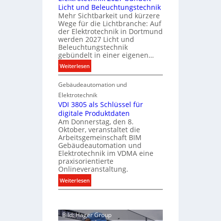
t
i
Licht und Beleuchtungstechnik
l
i
l
Mehr Sichtbarkeit und kürzere
i
o
Wege für die Lichtbranche: Auf
i
p
n
der Elektrotechnik in Dortmund
t
f
m
werden 2027 Licht und
ä
Beleuchtungstechnik
ü
i
gebündelt in einer eigenen…
t
r
t
a
i
:
Weiterlesen
S
l
E
y
n
l
Gebäudeautomation und
l
s
d
e
e
t
Elektrotechnik
e
U
k
VDI 3805 als Schlüssel für
e
r
n
digitale Produktdaten
t
m
I
Am Donnerstag, den 8.
t
r
.
m
Oktober, veranstaltet die
e
o
Arbeitsgemeinschaft BIM
m
r
t
Gebäudeautomation und
o
g
e
Elektrotechnik im VDMA eine
r
b
c
praxisorientierte
ü
Onlineveranstaltung.
h
i
n
n
l
:
Weiterlesen
d
i
V
i
e
k
D
e
2
I
n
Bild: Hager Group
0
3