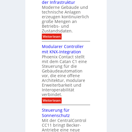
g
der Infrastruktur
t
c
0
e
s
Moderne Gebäude und
h
2
r
technische Anlagen
z
6
m
T
erzeugen kontinuierlich
g
e
a
e
e
große Mengen an
s
n
l
h
Betriebs- und
t
t
t
Zustandsdaten.
d
s
e
r
e
e
:
Weiterlesen
r
n
u
E
f
r
s
d
o
m
Modularer Controller
n
o
g
l
mit KNX-Integration
r
e
g
m
Phoenix Contact stellt
-
r
i
mit dem Catan C1 eine
A
e
t
I
Steuerung für die
i
D
f
c
Gebäudeautomation
i
ü
h
vor, die eine offene
s
r
z
Architektur, modulare
p
G
u
l
Erweiterbarkeit und
e
E
a
Interoperabilität
b
n
y
verbindet.
ä
d
u
e
:
Weiterlesen
d
M
e
o
Steuerung für
:
d
D
Sonnenschutz
u
a
Mit der CentralControl
l
t
CC11 bringt Becker-
a
e
r
Antriebe eine neue
n