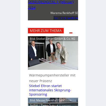
GEBÄUDEDIGITAL 1 (Februar)
2024
Warema Renkhoff SE
Zur Firmenwebsite
MEHR ZUM THEMA
Bild: Stiebel Eltron GmbH & Co. KG
Wärmepumpenhersteller mit
neuer Präsenz
Stiebel Eltron startet
internationales Skisprung-
Sponsoring
Bild: Messe Frankfurt Exhibition
GmbH / Pietro Sutera