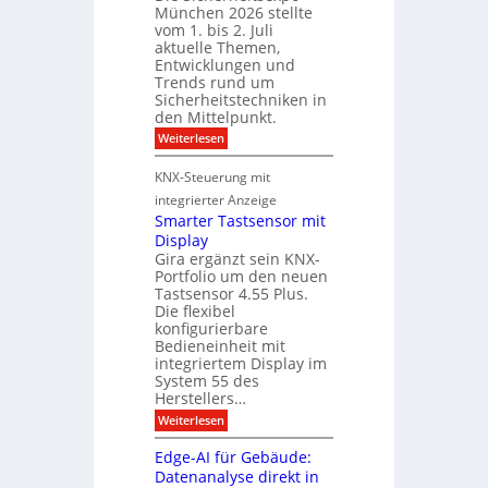
München 2026 stellte
a
c
s
vom 1. bis 2. Juli
e
h
t
aktuelle Themen,
r
n
e
Entwicklungen und
ö
Trends rund um
o
r
Sicherheitstechniken in
f
l
k
den Mittelpunkt.
f
o
e
:
Weiterlesen
n
g
n
S
e
i
n
i
KNX-Steuerung mit
t
c
e
u
h
integrierter Anzeige
n
s
n
e
Smarter Tastsensor mit
e
g
r
Display
u
h
m
Gira ergänzt sein KNX-
e
e
i
Portfolio um den neuen
i
s
t
t
Tastsensor 4.55 Plus.
A
s
Die flexibel
A
e
u
konfigurierbare
n
x
Bedieneinheit mit
s
p
s
integriertem Display im
o
b
a
System 55 des
M
i
u
Herstellers…
ü
l
n
g
:
Weiterlesen
c
d
r
S
h
m
u
Edge-AI für Gebäude:
a
e
a
n
n
Datenanalyse direkt in
u
r
2