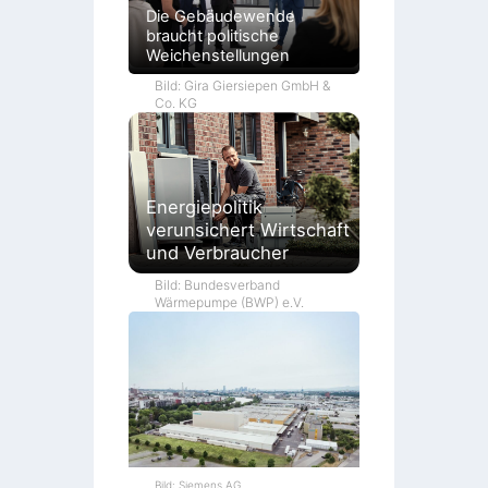
Die Gebäudewende
braucht politische
Weichenstellungen
Bild: Gira Giersiepen GmbH &
Co. KG
Energiepolitik
verunsichert Wirtschaft
und Verbraucher
Bild: Bundesverband
Wärmepumpe (BWP) e.V.
Bild: Siemens AG