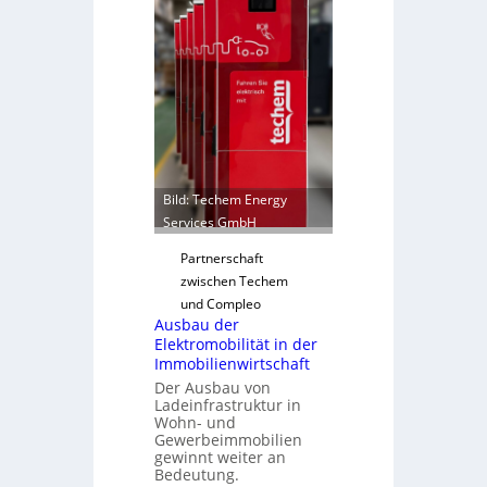
f
o
a
m
s
m
s
u
e
n
n
i
u
k
n
a
d
t
Bild: Techem Energy
r
i
Services GmbH
e
o
g
Partnerschaft
n
e
zwischen Techem
m
l
und Compleo
i
Ausbau der
n
t
Elektromobilität in der
S
Immobilienwirtschaft
y
Der Ausbau von
s
Ladeinfrastruktur in
Wohn- und
t
Gewerbeimmobilien
e
gewinnt weiter an
m
Bedeutung.