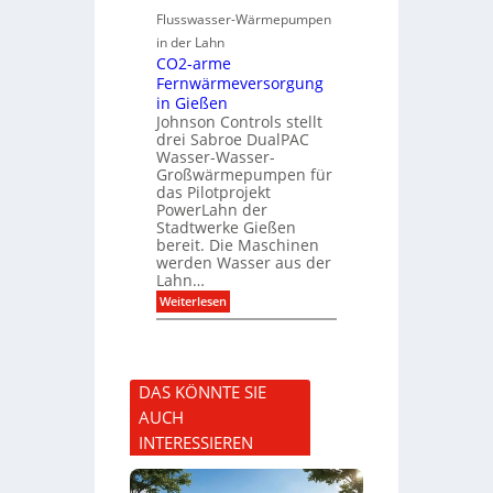
u
i
Flusswasser-Wärmepumpen
n
s
d
t
in der Lahn
P
o
CO2-arme
r
r
Fernwärmeversorgung
o
i
j
in Gießen
s
e
c
Johnson Controls stellt
k
h
drei Sabroe DualPAC
t
e
Wasser-Wasser-
k
L
Großwärmepumpen für
o
e
das Pilotprojekt
n
u
f
PowerLahn der
c
i
Stadtwerke Gießen
h
g
t
bereit. Die Maschinen
u
e
werden Wasser aus der
r
n
Lahn…
a
f
t
:
Weiterlesen
i
i
C
t
o
O
m
n
2
a
-
c
a
h
DAS KÖNNTE SIE
r
e
m
n
AUCH
e
F
INTERESSIEREN
e
r
n