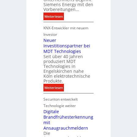
a
Siemens Energy mit den
t
l
Vorbereitungen…
u
e
:
Weiterlesen
n
P
S
g
r
KNX-Entwickler mit neuem
i
s
o
e
t
Investor
d
m
Neuer
e
u
Investitionspartner bei
e
c
k
MDT Technologies
n
h
t
Seit über 40 Jahren
s
n
d
produziert MDT
E
i
a
Technologies in
n
k
t
Engelskirchen nahe
e
Köln elektrotechnische
e
r
Produkte.
n
g
:
Weiterlesen
y
N
w
Securiton entwickelt
e
i
u
Technologie weiter
r
e
Digitale
d
Brandfrühesterkennung
r
z
mit
I
u
Ansaugrauchmeldern
n
r
Die
v