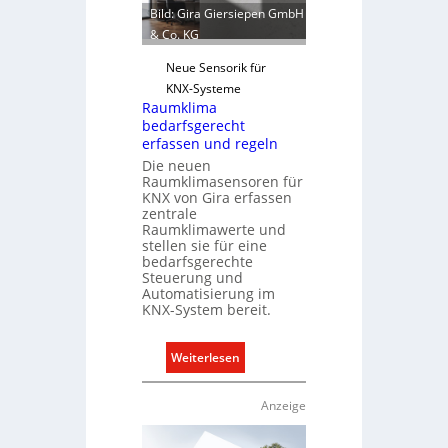
r
Bild: Gira Giersiepen GmbH
e
w
& Co. KG
e
i
Neue Sensorik für
t
KNX-Systeme
Raumklima
e
bedarfsgerecht
r
erfassen und regeln
t
Die neuen
K
Raumklimasensoren für
a
KNX von Gira erfassen
zentrale
p
Raumklimawerte und
a
stellen sie für eine
z
bedarfsgerechte
Steuerung und
i
Automatisierung im
t
KNX-System bereit.
ä
t
:
Weiterlesen
e
R
n
a
f
Anzeige
u
ü
m
r