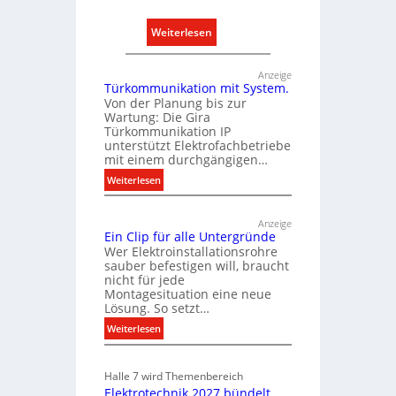
.
:
Weiterlesen
A
u
Anzeige
Türkommunikation mit System.
s
Von der Planung bis zur
b
Wartung: Die Gira
a
Türkommunikation IP
u
unterstützt Elektrofachbetriebe
mit einem durchgängigen…
d
:
e
Weiterlesen
T
r
ü
E
Anzeige
r
l
Ein Clip für alle Untergründe
k
Wer Elektroinstallationsrohre
e
o
sauber befestigen will, braucht
k
nicht für jede
m
t
Montagesituation eine neue
m
Lösung. So setzt…
r
u
:
o
Weiterlesen
n
E
m
i
i
k
o
Halle 7 wird Themenbereich
n
a
b
Elektrotechnik 2027 bündelt
C