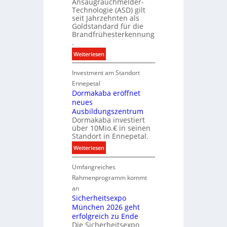
Ansaugrauchmelder-
e
e
Technologie (ASD) gilt
i
s
seit Jahrzehnten als
g
t
Goldstandard für die
e
Brandfrühesterkennung
i
n
.
t
e
i
:
Weiterlesen
n
o
D
M
n
Investment am Standort
i
a
s
g
Ennepetal
r
p
i
Dormakaba eröffnet
k
a
neues
t
e
r
Ausbildungszentrum
a
Dormakaba investiert
t
l
über 10Mio.€ in seinen
n
e
Standort in Ennepetal.
e
B
:
Weiterlesen
r
r
D
b
a
Umfangreiches
o
e
n
r
Rahmenprogramm kommt
i
d
m
M
an
f
a
Sicherheitsexpo
D
r
k
München 2026 geht
T
ü
a
erfolgreich zu Ende
T
h
Die Sicherheitsexpo
b
e
e