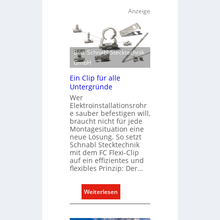
Anzeige
Bild: Schnabl Stecktechnik
GmbH
Ein Clip für alle
Untergründe
Wer
Elektroinstallationsrohr
e sauber befestigen will,
braucht nicht für jede
Montagesituation eine
neue Lösung. So setzt
Schnabl Stecktechnik
mit dem FC Flexi-Clip
auf ein effizientes und
flexibles Prinzip: Der…
:
Weiterlesen
E
i