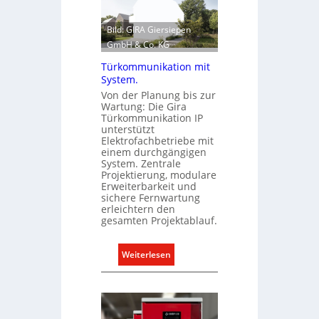
k
d
l
e
Bild: GIRA Giersiepen
i
n
GmbH & Co. KG
m
e
Türkommunikation mit
a
u
System.
b
r
Von der Planung bis zur
e
o
Wartung: Die Gira
d
p
Türkommunikation IP
unterstützt
a
ä
Elektrofachbetriebe mit
r
i
einem durchgängigen
f
s
System. Zentrale
s
Projektierung, modulare
c
Erweiterbarkeit und
g
h
sichere Fernwartung
e
e
erleichtern den
r
gesamten Projektablauf.
n
e
M
c
a
:
Weiterlesen
h
r
T
t
k
ü
e
t
r
r
k