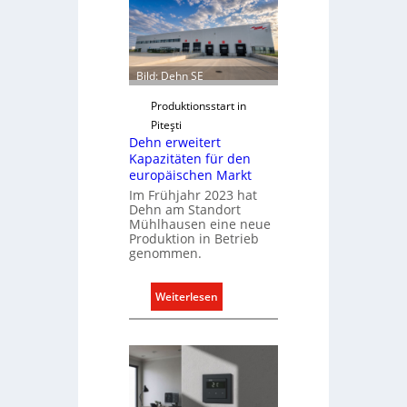
n
C
l
i
Bild: Dehn SE
p
f
Produktionsstart in
ü
Piteşti
r
Dehn erweitert
a
Kapazitäten für den
europäischen Markt
l
Im Frühjahr 2023 hat
l
Dehn am Standort
e
Mühlhausen eine neue
U
Produktion in Betrieb
n
genommen.
t
e
:
Weiterlesen
r
D
g
e
r
h
ü
n
n
e
d