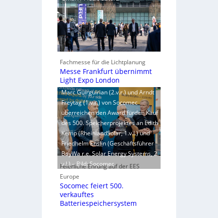
Fachmesse für die Lichtplanung
Messe Frankfurt übernimmt
Light Expo London
Marc Guirguirian (2.v.r.) und Arndt
Freytag (1.v.r.) von Socomec
überreichen den Award fürden Kauf
des 500. Speicherprojektes an Edith
Kemp (RheinlandSolar, 1.v.l.) und
Friedhelm Enslin (Geschäftsführer
BayWa r.e. Solar Energy Systems, 2.
v.l.) – Bild: Socomec
Feierliche Ehrung auf der EES
Europe
Socomec feiert 500.
verkauftes
Batteriespeichersystem