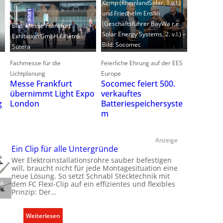
Kemp (RheinlandSolar, 1.v.l.)
und Friedhelm Enslin
(Geschäftsführer BayWa r.e.
Bild: Messe Frankfurt
Solar Energy Systems, 2. v.l.) –
Exhibition GmbH / Pietro
Bild: Socomec
Sutera
Fachmesse für die
Feierliche Ehrung auf der EES
Lichtplanung
Europe
Messe Frankfurt
Socomec feiert 500.
übernimmt Light Expo
verkauftes
London
Batteriespeichersyste
g
m
Anzeige
Ein Clip für alle Untergründe
Wer Elektroinstallationsrohre sauber befestigen
will, braucht nicht für jede Montagesituation eine
neue Lösung. So setzt Schnabl Stecktechnik mit
ik
dem FC Flexi-Clip auf ein effizientes und flexibles
Prinzip: Der…
:
Weiterlesen