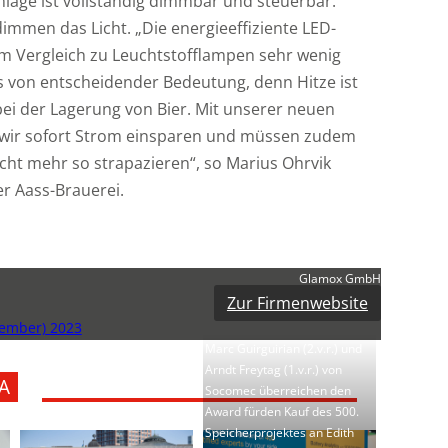
lage ist vollständig dimmbar und steuerbar.
men das Licht. „Die energieeffiziente LED-
m Vergleich zu Leuchtstofflampen sehr wenig
s von entscheidender Bedeutung, denn Hitze ist
bei der Lagerung von Bier. Mit unserer neuen
wir sofort Strom einsparen und müssen zudem
cht mehr so strapazieren“, so Marius Ohrvik
er Aass-Brauerei.
Glamox GmbH
Zur Firmenwebsite
ember) 2023
Marc Guirguirian (2.v.r.) und
Arndt Freytag (1.v.r.) von
A
Socomec überreichen den
Award fürden Kauf des 500.
Speicherprojektes an Edith