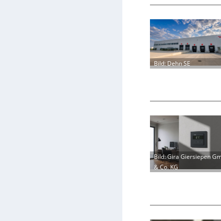
Bild: Dehn SE
Bild: Gira Giersiepen G
& Co. KG