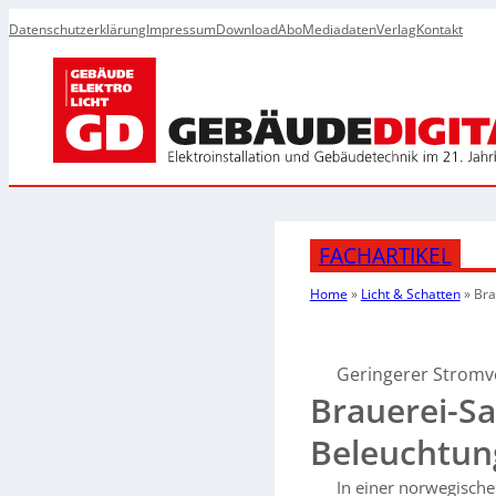
Datenschutzerklärung
Impressum
Download
Abo
Mediadaten
Verlag
Kontakt
FACHARTIKEL
Home
»
Licht & Schatten
»
Bra
Geringerer Strom
Brauerei-Sa
Beleuchtun
In einer norwegische