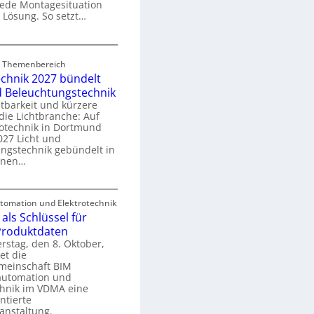
 jede Montagesituation
m
 Lösung. So setzt…
m
u
E
n
rd Themenbereich
n
k
echnik 2027 bündelt
C
a
d Beleuchtungstechnik
tbarkeit und kürzere
die Lichtbranche: Auf
p
rotechnik in Dortmund
o
27 Licht und
n
ngstechnik gebündelt in
ü
m
enen…
r
a
E
S
omation und Elektrotechnik
y
als Schlüssel für
e
e
s
 Produktdaten
k
U
stag, den 8. Oktober,
n
e
et die
r
m
meinschaft BIM
o
e
utomation und
r
chnik im VDMA eine
e
g
ntierte
c
anstaltung.
r