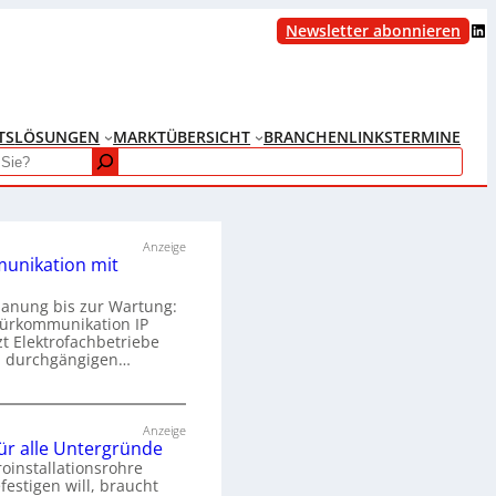
LinkedIn
Newsletter abonnieren
TS
LÖSUNGEN
MARKTÜBERSICHT
BRANCHENLINKS
TERMINE
Anzeige
unikation mit
lanung bis zur Wartung:
Türkommunikation IP
zt Elektrofachbetriebe
m durchgängigen…
T
ü
Anzeige
für alle Untergründe
r
roinstallationsrohre
k
festigen will, braucht
o