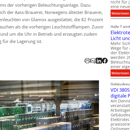
nicht für
oms der vorherigen Beleuchtungsanlage. Dazu
eine neue
ch der Aass-Brauerei, Norwegens ältester Brauerei,
:
Weiterlesen
nleuchten von Glamox ausgestattet, die 82 Prozent
i
i
auchen als die vorherigen Leuchtstofflampen. Zuvor
Halle 7 wi
Elektrot
rund um die Uhr in Betrieb und erzeugten zudem
Licht un
l
 für die Lagerung ist.
t
Mehr Sich
i
Wege für 
i
der Elekt
werden 20
f
Beleuchtu
einer eig
i
:
Weiterlesen
t
l
Gebäudeaut
l
l
VDI 3805 
digitale
t
Am Donner
t
veranstalt
t
Arbeitsge
.
Gebäudea
t
Elektrote
praxisorie
Onlinever