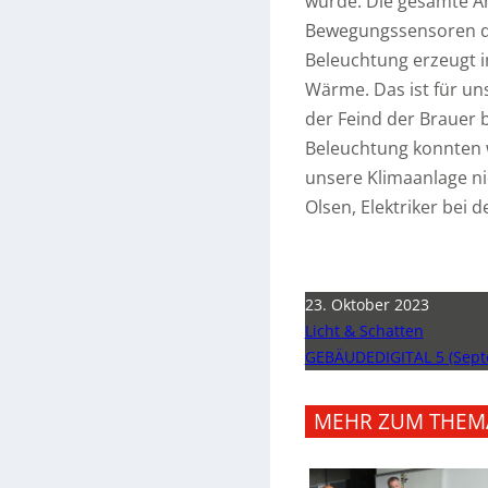
wurde. Die gesamte An
Bewegungssensoren dim
Beleuchtung erzeugt i
Wärme. Das ist für un
der Feind der Brauer 
Beleuchtung konnten 
unsere Klimaanlage ni
Olsen, Elektriker bei d
23. Oktober 2023
Licht & Schatten
GEBÄUDEDIGITAL 5 (Sept
MEHR ZUM THEM