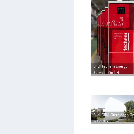
Bild: Techem Energy
Services GmbH
Bild: GIRA Giersiepen 
& Co. KG