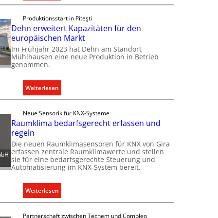
E
i
Produktionsstart in Piteşti
n
Dehn erweitert Kapazitäten für den
C
europäischen Markt
l
Im Frühjahr 2023 hat Dehn am Standort
i
Mühlhausen eine neue Produktion in Betrieb
genommen.
p
f
ü
:
Weiterlesen
r
D
a
e
Neue Sensorik für KNX-Systeme
l
h
Raumklima bedarfsgerecht erfassen und
l
n
regeln
e
e
Die neuen Raumklimasensoren für KNX von Gira
U
r
erfassen zentrale Raumklimawerte und stellen
mbH
n
sie für eine bedarfsgerechte Steuerung und
w
t
Automatisierung im KNX-System bereit.
e
e
i
r
t
:
Weiterlesen
g
e
R
r
r
a
Partnerschaft zwischen Techem und Compleo
ü