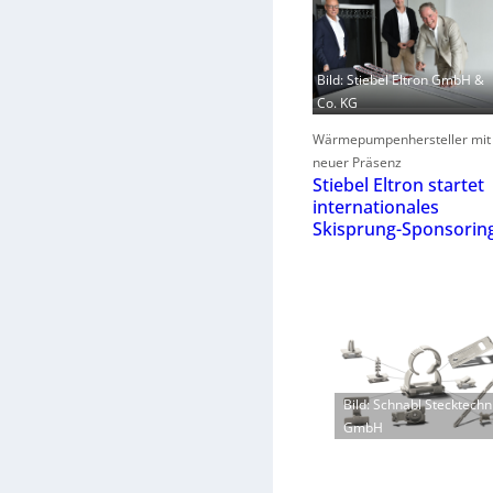
Bild: Stiebel Eltron GmbH &
Co. KG
Wärmepumpenhersteller mit
neuer Präsenz
Stiebel Eltron startet
internationales
Skisprung-Sponsorin
Bild: Schnabl Stecktechn
GmbH