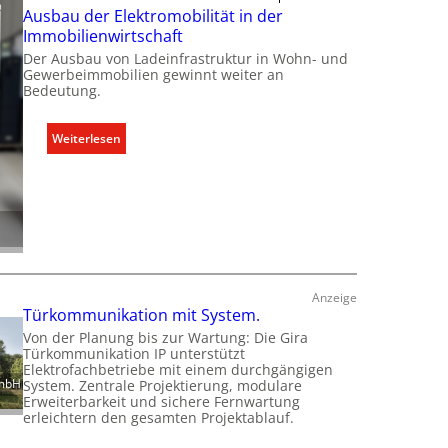
t
u
Ausbau der Elektromobilität in der
n
K
m
Immobilienwirtschaft
d
a
k
Der Ausbau von Ladeinfrastruktur in Wohn- und
e
p
l
Gewerbeimmobilien gewinnt weiter an
a
Bedeutung.
i
z
m
i
a
:
Weiterlesen
t
b
A
ä
e
u
t
d
s
e
a
b
n
r
a
f
f
u
ü
s
d
Anzeige
r
g
e
Türkommunikation mit System.
d
e
r
Von der Planung bis zur Wartung: Die Gira
e
r
E
Türkommunikation IP unterstützt
n
e
l
Elektrofachbetriebe mit einem durchgängigen
e
c
GmbH
System. Zentrale Projektierung, modulare
e
Erweiterbarkeit und sichere Fernwartung
u
h
k
erleichtern den gesamten Projektablauf.
r
t
t
o
e