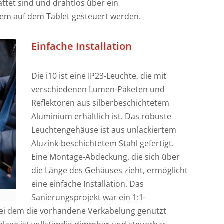
ttet sind und drahtlos über ein
i
m auf dem Tablet gesteuert werden.
l
i
t
Einfache Installation
l
t
Die i10 ist eine IP23-Leuchte, die mit
verschiedenen Lumen-Paketen und
Reflektoren aus silberbeschichtetem
t
Aluminium erhältlich ist. Das robuste
Leuchtengehäuse ist aus unlackiertem
t
Aluzink-beschichtetem Stahl gefertigt.
Eine Montage-Abdeckung, die sich über
i
t
die Länge des Gehäuses zieht, ermöglicht
eine einfache Installation. Das
Sanierungsprojekt war ein 1:1-
ei dem die vorhandene Verkabelung genutzt