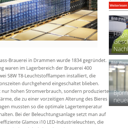
:
Weiterlesen
i
Bild: Hage
I
Hager
Gesch
Nachh
l
 Aass-Brauerei in Drammen wurde 1834 gegründet.
Bild: Wag
g waren im Lagerbereich der Brauerei 400
l
wei 58W T8-Leuchtstofflampen installiert, die
t
l
onszeiten durchgehend eingeschaltet blieben.
ht nur hohen Stromverbrauch, sondern produzierte
i
Björn
me, die zu einer vorzeitigen Alterung des Bieres
neue
lagen mussten so die optimale Lagertemperatur
t
l
halten. Bei der Beleuchtungsanlage setzt man auf
f
effiziente Glamox i10 LED-Industrieleuchten, die