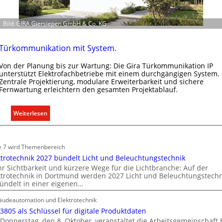
l
e
Bild: GIRA Giersiepen GmbH & Co. KG
k
t
r
Türkommunikation mit System.
o
Von der Planung bis zur Wartung: Die Gira Türkommunikation IP
m
unterstützt Elektrofachbetriebe mit einem durchgängigen System.
o
Zentrale Projektierung, modulare Erweiterbarkeit und sichere
b
Fernwartung erleichtern den gesamten Projektablauf.
i
l
:
Weiterlesen
i
T
t
ü
ä
r
e 7 wird Themenbereich
t
k
ktrotechnik 2027 bündelt Licht und Beleuchtungstechnik
i
o
r Sichtbarkeit und kürzere Wege für die Lichtbranche: Auf der
n
ktrotechnik in Dortmund werden 2027 Licht und Beleuchtungstechn
m
d
ündelt in einer eigenen…
m
e
u
udeautomation und Elektrotechnik
r
n
 3805 als Schlüssel für digitale Produktdaten
I
i
Donnerstag, den 8. Oktober, veranstaltet die Arbeitsgemeinschaft