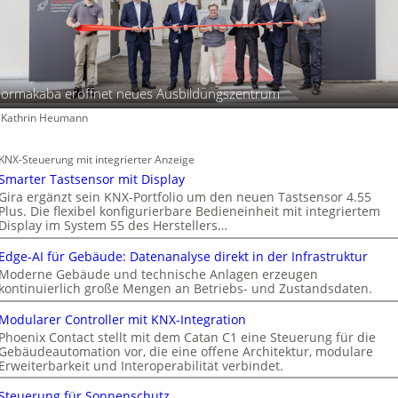
ormakaba eröffnet neues Ausbildungszentrum
: Kathrin Heumann
KNX-Steuerung mit integrierter Anzeige
Smarter Tastsensor mit Display
Gira ergänzt sein KNX-Portfolio um den neuen Tastsensor 4.55
Plus. Die flexibel konfigurierbare Bedieneinheit mit integriertem
Display im System 55 des Herstellers…
Edge-AI für Gebäude: Datenanalyse direkt in der Infrastruktur
Moderne Gebäude und technische Anlagen erzeugen
kontinuierlich große Mengen an Betriebs- und Zustandsdaten.
Modularer Controller mit KNX-Integration
Phoenix Contact stellt mit dem Catan C1 eine Steuerung für die
Gebäudeautomation vor, die eine offene Architektur, modulare
Erweiterbarkeit und Interoperabilität verbindet.
Steuerung für Sonnenschutz