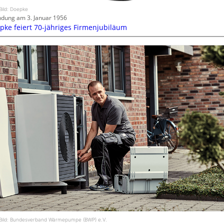
Bild: Doepke
dung am 3. Januar 1956
pke feiert 70-jähriges Firmenjubiläum
Bild: Bundesverband Wärmepumpe (BWP) e.V.