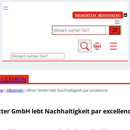
LinkedIn
Newsletter abonnieren
Search
LinkedIn
Search
LLGEMEIN
me
»
Allgemein
»
Ritter GmbH lebt Nachhaltigkeit par excellence
tter GmbH lebt Nachhaltigkeit par excellen