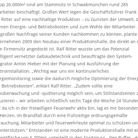
pp 26.000m² sind am Stammsitz in Schwabmünchen rund 285
arbeiter beschäftigt. Großen Wert legen die Geschäftsführer Frank
f Ritter auf eine nachhaltige Produktion – zu Gunsten der Umwelt, 
enen Energie- und Betriebskosten und zum Wohle der Mitarbeiter
 großen Nachfrage seiner Kunden nachkommen zu können, plante
ernehmen 2009 den Neubau einer Produktionshalle, die direkt an
en Firmensitz angedockt ist. Ralf Ritter wusste um das Potenzial
elligent vernetzter Gebäudetechnik und beauftragte den System-
egrator Anton Hieber mit der Planung und Ausführung der
ktroinstallation. „Wichtig war uns ein kontinuierliches
rgiemonitoring sowie die dadurch mögliche Optimierung der Energ
 Betriebskosten“, erklärt Ralf Ritter. „Zudem sollte eine
nüberwachung und -quittierung möglich sein, um Stillstandzeiten 
uzieren – wir arbeiten schließlich sechs Tage die Woche 24 Stunde
 da ich in der freiwilligen Feuerwehr aktiv bin, lag es mir besonde
Herzen, im Brandfall durch eine frühzeitige ordnungsgemäße
rauchung, Mitarbeiter und Feuerwehrleute optimal zu schützen u
unterstützen.“ Entstanden ist eine moderne Produktionshalle mit e
amtfläche von 5.700m², unterteilt in den Spritzguss-, den Puffer-, 