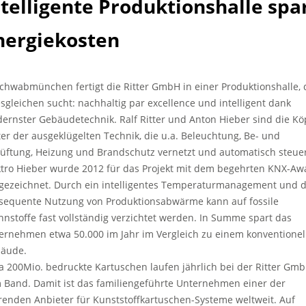
ntelligente Produktionshalle spa
nergiekosten
Schwabmünchen fertigt die Ritter GmbH in einer Produktionshalle, 
esgleichen sucht: nachhaltig par excellence und intelligent dank
ernster Gebäudetechnik. Ralf Ritter und Anton Hieber sind die Kö
ter der ausgeklügelten Technik, die u.a. Beleuchtung, Be- und
lüftung, Heizung und Brandschutz vernetzt und automatisch steuer
ktro Hieber wurde 2012 für das Projekt mit dem begehrten KNX-Aw
gezeichnet. Durch ein intelligentes Temperaturmanagement und d
sequente Nutzung von Produktionsabwärme kann auf fossile
nnstoffe fast vollständig verzichtet werden. In Summe spart das
ernehmen etwa 50.000 im Jahr im Vergleich zu einem konventionel
äude.
a 200Mio. bedruckte Kartuschen laufen jährlich bei der Ritter Gm
 Band. Damit ist das familiengeführte Unternehmen einer der
renden Anbieter für Kunststoffkartuschen-Systeme weltweit. Auf