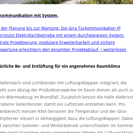
kommunikation mit System.
 der Planung bis zur Wartung: Die Gira Türkommunikation IP
erstützt Elektrofachbetriebe mit einem durchgängigen System.
trale Projektierung, modulare Erweiterbarkeit und sichere
nwartung erleichtern den gesamten Projektablauf.
‣ weiterlesen
ürliche Be- und Entlüftung für ein angenehmes Raumklima
Hallendach sind Lichtbänder mit Lüftungsklappen integriert, die
ohl zum Abzug der Produktionswärme im Raum dienen als auch 
ch-Wärmeabzug im Brandfall. Zusätzlich besitzt die Halle elektrisc
riebene Seitenfenster, damit ein Luftstrom entstehen kann. Pro
lenbereich messen KNX-Sensoren die Temperatur und der Gira-
ilityServer steuert in Abhängigkeit dazu die Lüftungsklappen. Dabe
d zwischen Sommer- und Winterbetrieb unterschieden: Im Somme
den beim Erreichen eines vorgegebenen Wertes die Lüftungsklap