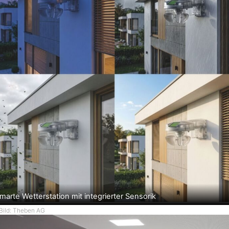
marte Wetterstation mit integrierter Sensorik
Bild: Theben AG