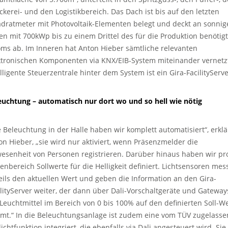
ckerei- und den Logistikbereich. Das Dach ist bis auf den letzten
dratmeter mit Photovoltaik-Elementen belegt und deckt an sonnig
en mit 700kWp bis zu einem Drittel des für die Produktion benötig
oms ab. Im Inneren hat Anton Hieber sämtliche relevanten
ktronischen Komponenten via KNX/EIB-System miteinander vernetz
elligente Steuerzentrale hinter dem System ist ein Gira-FacilityServe
euchtung – automatisch nur dort wo und so hell wie nötig
e Beleuchtung in der Halle haben wir komplett automatisiert“, erklä
on Hieber, „sie wird nur aktiviert, wenn Präsenzmelder die
esenheit von Personen registrieren. Darüber hinaus haben wir pr
lenbereich Sollwerte für die Helligkeit definiert. Lichtsensoren mes
eils den aktuellen Wert und geben die Information an den Gira-
ilityServer weiter, der dann über Dali-Vorschaltgeräte und Gateway
 Leuchtmittel im Bereich von 0 bis 100% auf den definierten Soll-W
mt.“ In die Beleuchtungsanlage ist zudem eine vom TÜV zugelasse
ichtfunktion integriert, die ebenfalls via Dali angesteuert wird. Sie