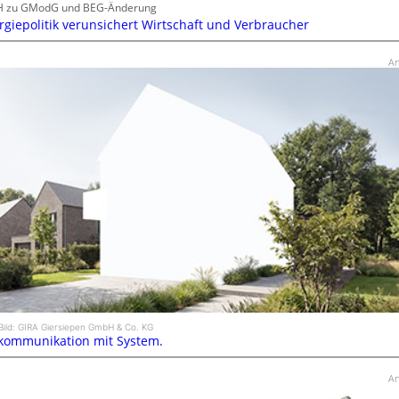
H zu GModG und BEG-Änderung
rgiepolitik verunsichert Wirtschaft und Verbraucher
An
Bild: GIRA Giersiepen GmbH & Co. KG
kommunikation mit System.
An