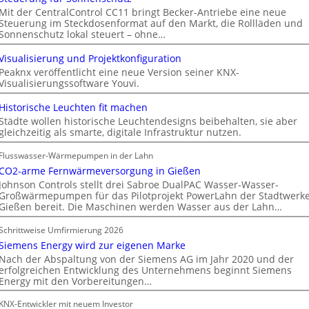
Mit der CentralControl CC11 bringt Becker-Antriebe eine neue
Steuerung im Steckdosenformat auf den Markt, die Rollläden und
Sonnenschutz lokal steuert – ohne…
Visualisierung und Projektkonfiguration
Peaknx veröffentlicht eine neue Version seiner KNX-
Visualisierungssoftware Youvi.
Historische Leuchten fit machen
Städte wollen historische Leuchtendesigns beibehalten, sie aber
gleichzeitig als smarte, digitale Infrastruktur nutzen.
Flusswasser-Wärmepumpen in der Lahn
CO2-arme Fernwärmeversorgung in Gießen
Johnson Controls stellt drei Sabroe DualPAC Wasser-Wasser-
Großwärmepumpen für das Pilotprojekt PowerLahn der Stadtwerk
Gießen bereit. Die Maschinen werden Wasser aus der Lahn…
Schrittweise Umfirmierung 2026
Siemens Energy wird zur eigenen Marke
Nach der Abspaltung von der Siemens AG im Jahr 2020 und der
erfolgreichen Entwicklung des Unternehmens beginnt Siemens
Energy mit den Vorbereitungen…
KNX-Entwickler mit neuem Investor