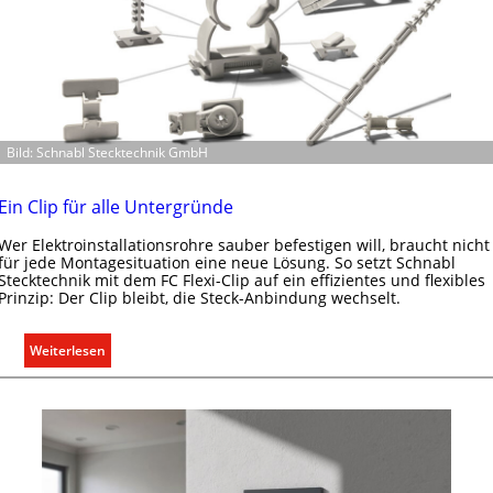
Bild: Schnabl Stecktechnik GmbH
Ein Clip für alle Untergründe
Wer Elektroinstallationsrohre sauber befestigen will, braucht nicht
für jede Montagesituation eine neue Lösung. So setzt Schnabl
Stecktechnik mit dem FC Flexi-Clip auf ein effizientes und flexibles
Prinzip: Der Clip bleibt, die Steck-Anbindung wechselt.
:
Weiterlesen
E
i
n
C
l
i