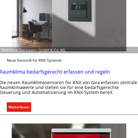
p
f
ü
r
a
l
l
Bild: Gira Giersiepen GmbH & Co. KG
e
U
Neue Sensorik für KNX-Systeme
n
t
Raumklima bedarfsgerecht erfassen und regeln
e
Die neuen Raumklimasensoren für KNX von Gira erfassen zentrale
r
Raumklimawerte und stellen sie für eine bedarfsgerechte
g
Steuerung und Automatisierung im KNX-System bereit.
r
ü
:
Weiterlesen
n
R
d
a
e
u
m