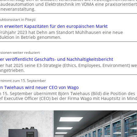
m
k
äudeautomation und Elektrotechnik im VDMA eine praxisorientier
m
ineveranstaltung.
a
o
t
uktionsstart in Piteşti
b
i
n erweitert Kapazitäten für den europäischen Markt
i
o
Frühjahr 2023 hat Dehn am Standort Mühlhausen eine neue
l
n
duktion in Betrieb genommen.
i
m
e
i
n
sionen weiter reduziert
t
w
er veröffentlicht Geschäfts- und Nachhaltigkeitsbericht
S
er hat 2025 seine E3-Strategie (Ethics, Employees, Environment) we
i
y
angetrieben.
r
s
t
t
rnimmt zum 15. September
s
e
rn Twiehaus wird neuer CEO von Wago
c
m
 15. September übernimmt Björn Twiehaus (Bild) die Position des
h
ef Executive Officer (CEO) bei der Firma Wago mit Hauptsitz in Min
.
a
f
t