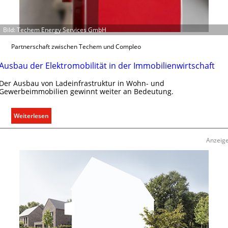
a
s
Bild: Techem Energy Services GmbH
s
e
Partnerschaft zwischen Techem und Compleo
n
u
Ausbau der Elektromobilität in der Immobilienwirtschaft
n
Der Ausbau von Ladeinfrastruktur in Wohn- und
d
Gewerbeimmobilien gewinnt weiter an Bedeutung.
r
e
:
g
Weiterlesen
A
e
u
l
Anzeig
s
n
b
a
u
d
e
r
E