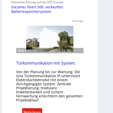
Feierliche Ehrung auf der EES Europe
Socomec feiert 500. verkauftes
Batteriespeichersystem
Anzeige
Bild: GIRA Giersiepen GmbH & Co. KG
Türkommunikation mit System.
Von der Planung bis zur Wartung: Die
Gira Türkommunikation IP unterstützt
Elektrofachbetriebe mit einem
durchgängigen System. Zentrale
Projektierung, modulare
Erweiterbarkeit und sichere
Fernwartung erleichtern den gesamten
Projektablauf.
:
Weiterlesen