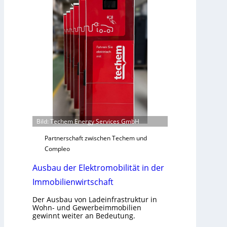
l
e
i
r
p
f
f
a
ü
s
r
s
a
e
l
n
l
u
e
n
U
d
Bild: Techem Energy Services GmbH
n
r
t
e
Partnerschaft zwischen Techem und
e
g
Compleo
r
e
Ausbau der Elektromobilität in der
g
l
r
n
Immobilienwirtschaft
ü
n
Der Ausbau von Ladeinfrastruktur in
Wohn- und Gewerbeimmobilien
d
gewinnt weiter an Bedeutung.
e