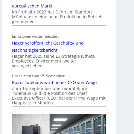
l
europäischen Markt
Im Frühjahr 2023 hat Dehn am Standort
i
Mühlhausen eine neue Produktion in Betrieb
t
genommen.
ä
t
Emissionen weiter reduziert
i
Hager veröffentlicht Geschäfts- und
n
d
Nachhaltigkeitsbericht
e
Hager hat 2025 seine E3-Strategie (Ethics,
Employees, Environment) weiter
r
vorangetrieben.
I
m
Übernimmt zum 15. September
m
Björn Twiehaus wird neuer CEO von Wago
o
Zum 15. September übernimmt Björn
Twiehaus (Bild) die Position des Chief
b
Executive Officer (CEO) bei der Firma Wago mit
i
Hauptsitz in Minden.
l
i
e
n
w