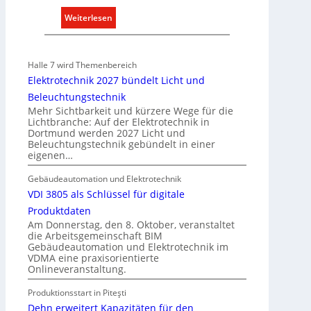
:
Weiterlesen
A
u
s
Halle 7 wird Themenbereich
b
Elektrotechnik 2027 bündelt Licht und
a
Beleuchtungstechnik
u
Mehr Sichtbarkeit und kürzere Wege für die
d
Lichtbranche: Auf der Elektrotechnik in
Dortmund werden 2027 Licht und
e
Beleuchtungstechnik gebündelt in einer
r
eigenen…
E
l
Gebäudeautomation und Elektrotechnik
e
VDI 3805 als Schlüssel für digitale
k
Produktdaten
t
Am Donnerstag, den 8. Oktober, veranstaltet
die Arbeitsgemeinschaft BIM
r
Gebäudeautomation und Elektrotechnik im
o
VDMA eine praxisorientierte
m
Onlineveranstaltung.
o
Produktionsstart in Piteşti
b
Dehn erweitert Kapazitäten für den
i