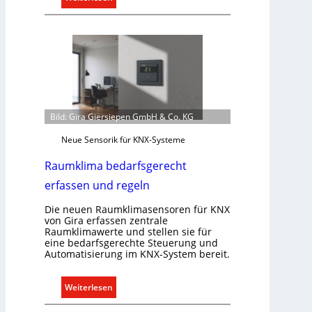
T
ü
r
k
o
m
m
u
Bild: Gira Giersiepen GmbH & Co. KG
n
Neue Sensorik für KNX-Systeme
i
k
Raumklima bedarfsgerecht
a
erfassen und regeln
t
i
Die neuen Raumklimasensoren für KNX
o
von Gira erfassen zentrale
Raumklimawerte und stellen sie für
n
eine bedarfsgerechte Steuerung und
m
Automatisierung im KNX-System bereit.
i
t
:
Weiterlesen
S
R
y