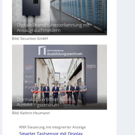
i
r
t
s
Digitale Brandfrühesterkennung mit
c
Ansaugrauchmeldern
h
Bild: Securiton GmbH
a
f
t
Dormakaba eröffnet neues
Ausbildungszentrum
Bild: Kathrin Heumann
KNX-Steuerung mit integrierter Anzeige
Smarter Tastsensor mit Display