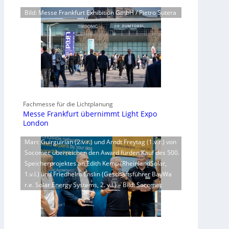
Bild: Messe Frankfurt Exhibition GmbH / Pietro Sutera
Fachmesse für die Lichtplanung
Messe Frankfurt übernimmt Light Expo
London
Marc Guirguirian (2.v.r.) und Arndt Freytag (1.v.r.) von
Socomec überreichen den Award fürden Kauf des 500.
Speicherprojektes an Edith Kemp (RheinlandSolar,
1.v.l.) und Friedhelm Enslin (Geschäftsführer BayWa
r.e. Solar Energy Systems, 2. v.l.) – Bild: Socomec