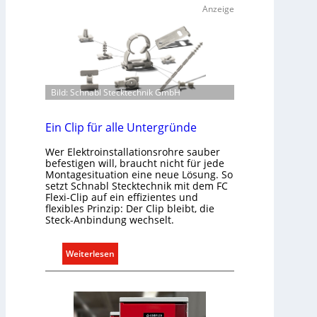
a
s
Anzeige
u
t
m
e
k
m
l
.
i
Bild: Schnabl Stecktechnik GmbH
m
a
b
Ein Clip für alle Untergründe
e
Wer Elektroinstallationsrohre sauber
d
befestigen will, braucht nicht für jede
a
Montagesituation eine neue Lösung. So
r
setzt Schnabl Stecktechnik mit dem FC
Flexi-Clip auf ein effizientes und
f
flexibles Prinzip: Der Clip bleibt, die
s
Steck-Anbindung wechselt.
g
e
:
Weiterlesen
r
E
e
i
c
n
h
C
t