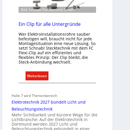
i
m
n
Bild: Schnabl Stecktechnik GmbH
u
d
n
e
i
Ein Clip für alle Untergründe
r
k
I
Wer Elektroinstallationsrohre sauber
a
m
befestigen will, braucht nicht für jede
t
Montagesituation eine neue Lösung. So
m
i
setzt Schnabl Stecktechnik mit dem FC
o
Flexi-Clip auf ein effizientes und
o
b
flexibles Prinzip: Der Clip bleibt, die
n
i
Steck-Anbindung wechselt.
m
l
i
i
:
Weiterlesen
t
e
E
S
n
i
y
w
n
s
Halle 7 wird Themenbereich
i
C
t
Elektrotechnik 2027 bündelt Licht und
r
l
e
Beleuchtungstechnik
t
i
m
Mehr Sichtbarkeit und kürzere Wege für die
s
p
Lichtbranche: Auf der Elektrotechnik in
.
c
Dortmund werden 2027 Licht und
f
Beleuchtungstechnik gebündelt in einer
h