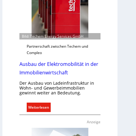
e
d
a
r
f
Bild: Techem Energy Services GmbH
s
g
Partnerschaft zwischen Techem und
e
Compleo
r
Ausbau der Elektromobilität in der
e
c
Immobilienwirtschaft
h
t
Der Ausbau von Ladeinfrastruktur in
Wohn- und Gewerbeimmobilien
e
gewinnt weiter an Bedeutung.
r
f
:
Weiterlesen
a
A
s
u
s
Anzeige
s
e
b
n