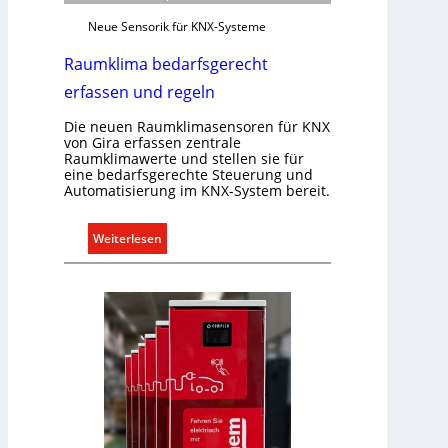
Neue Sensorik für KNX-Systeme
Raumklima bedarfsgerecht
erfassen und regeln
Die neuen Raumklimasensoren für KNX
von Gira erfassen zentrale
Raumklimawerte und stellen sie für
eine bedarfsgerechte Steuerung und
Automatisierung im KNX-System bereit.
:
Weiterlesen
R
a
u
m
k
l
i
m
a
b