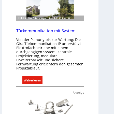
a
u
u
n
d
d
Bild: GIRA Giersiepen GmbH & Co. KG
e
r
r
e
E
g
Türkommunikation mit System.
l
e
Von der Planung bis zur Wartung: Die
e
l
Gira Türkommunikation IP unterstützt
k
n
Elektrofachbetriebe mit einem
t
durchgängigen System. Zentrale
Projektierung, modulare
r
Erweiterbarkeit und sichere
o
Fernwartung erleichtern den gesamten
m
Projektablauf.
o
b
:
Weiterlesen
i
T
l
ü
Anzeige
i
r
t
k
ä
o
t
m