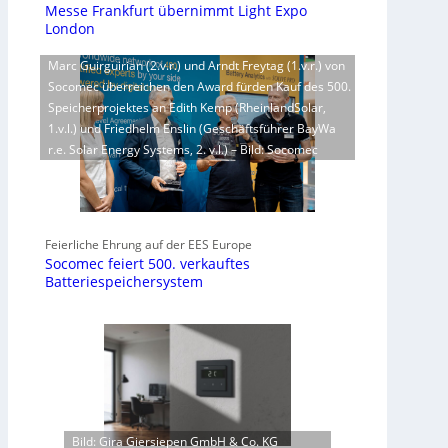
Messe Frankfurt übernimmt Light Expo
London
Marc Guirguirian (2.v.r.) und Arndt Freytag (1.v.r.) von
Socomec überreichen den Award fürden Kauf des 500.
Speicherprojektes an Edith Kemp (RheinlandSolar,
1.v.l.) und Friedhelm Enslin (Geschäftsführer BayWa
r.e. Solar Energy Systems, 2. v.l.) – Bild: Socomec
Feierliche Ehrung auf der EES Europe
Socomec feiert 500. verkauftes
Batteriespeichersystem
Bild: Gira Giersiepen GmbH & Co. KG