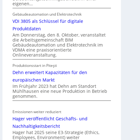
ü
eigenen…
a
r
f
a
Gebäudeautomation und Elektrotechnik
t
l
VDI 3805 als Schlüssel für digitale
l
Produktdaten
e
Am Donnerstag, den 8. Oktober, veranstaltet
die Arbeitsgemeinschaft BIM
U
Gebäudeautomation und Elektrotechnik im
n
VDMA eine praxisorientierte
t
Onlineveranstaltung.
e
Produktionsstart in Piteşti
r
Dehn erweitert Kapazitäten für den
g
r
europäischen Markt
Im Frühjahr 2023 hat Dehn am Standort
ü
Mühlhausen eine neue Produktion in Betrieb
n
genommen.
d
e
Emissionen weiter reduziert
Hager veröffentlicht Geschäfts- und
Nachhaltigkeitsbericht
Hager hat 2025 seine E3-Strategie (Ethics,
Employees, Environment) weiter