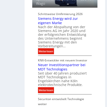
ü
Wago
u
r
n
d
d
Schrittweise Umfirmierung 2026
i
Siemens Energy wird zur
B
g
eigenen Marke
e
i
Nach der Abspaltung von der
l
t
Siemens AG im Jahr 2020 und
e
a
der erfolgreichen Entwicklung
u
des Unternehmens beginnt
l
c
Siemens Energy mit den
e
h
Vorbereitungen…
P
t
:
Weiterlesen
r
u
S
o
n
KNX-Entwickler mit neuem Investor
i
d
g
Neuer Investitionspartner bei
e
u
s
MDT Technologies
m
k
t
Seit über 40 Jahren produziert
e
t
MDT Technologies in
e
n
d
Engelskirchen nahe Köln
c
s
a
elektrotechnische Produkte.
h
E
t
:
Weiterlesen
n
n
e
N
i
e
n
Securiton entwickelt Technologie
e
k
r
u
weiter
g