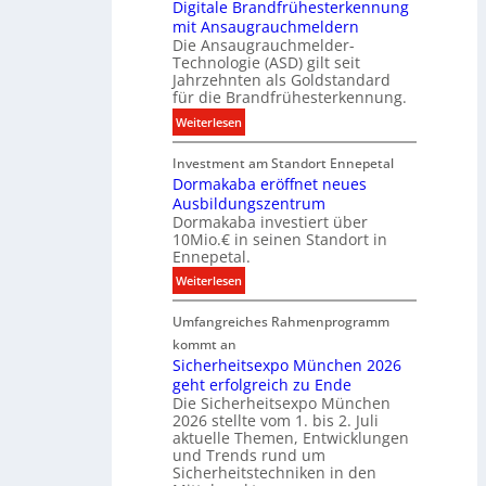
e
Digitale Brandfrühesterkennung
y
mit Ansaugrauchmeldern
r
w
Die Ansaugrauchmelder-
I
i
Technologie (ASD) gilt seit
n
r
Jahrzehnten als Goldstandard
v
für die Brandfrühesterkennung.
d
e
z
:
Weiterlesen
s
u
D
t
r
Investment am Standort Ennepetal
i
i
e
Dormakaba eröffnet neues
g
t
i
Ausbildungszentrum
i
i
Dormakaba investiert über
g
t
o
10Mio.€ in seinen Standort in
e
a
n
Ennepetal.
n
l
s
:
Weiterlesen
e
e
p
D
n
B
a
Umfangreiches Rahmenprogramm
o
M
r
r
r
kommt an
a
a
t
m
Sicherheitsexpo München 2026
r
n
n
geht erfolgreich zu Ende
a
k
d
e
Die Sicherheitsexpo München
k
e
f
r
2026 stellte vom 1. bis 2. Juli
a
r
aktuelle Themen, Entwicklungen
b
b
ü
und Trends rund um
e
a
Sicherheitstechniken in den
h
i
e