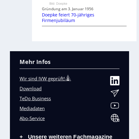
Bild: Doepke
Gründung am 3. Januar 1956
Doepke feiert 70-jähriges
Firmenjubiläum
Mehr Infos
Wir sind IVW geprüft!
Download
TeDo Business
Mediadaten
Abo-Service
Unsere weiteren Fachmagazine
+