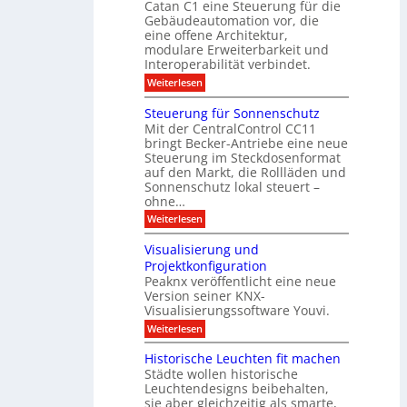
r
Catan C1 eine Steuerung für die
A
z
e
c
m
I
Gebäudeautomation vor, die
r
e
h
i
f
f
eine offene Architektur,
n
t
ü
o
m
modulare Erweiterbarkeit und
D
r
l
t
Interoperabilität verbindet.
e
i
G
g
r
s
e
:
l
Weiterlesen
r
p
u
b
M
e
d
l
ä
o
i
m
Steuerung für Sonnenschutz
e
a
u
d
c
Mit der CentralControl CC11
y
d
u
r
h
bringt Becker-Antriebe eine neue
e
l
z
n
Steuerung im Steckdosenformat
:
a
u
D
auf den Markt, die Rollläden und
r
E
a
e
Sonnenschutz lokal steuert –
n
t
r
d
ohne…
e
C
e
:
Weiterlesen
n
o
S
a
n
t
n
t
Visualisierung und
e
a
r
Projektkonfiguration
u
l
o
Peaknx veröffentlicht eine neue
e
y
l
Version seiner KNX-
r
s
l
u
Visualisierungssoftware Youvi.
e
e
n
d
r
:
Weiterlesen
g
i
m
V
f
r
i
i
Historische Leuchten fit machen
ü
e
t
s
r
Städte wollen historische
k
K
u
S
t
N
Leuchtendesigns beibehalten,
a
o
i
X
sie aber gleichzeitig als smarte,
l