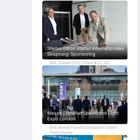
Stiebel Eltron startet internationales
Skisprung-Sponsoring
Bild: Stiebel Eltron GmbH & Co. KG
Messe Frankfurt übernimmt Light
Expo London
Bild: Messe Frankfurt Exhibition GmbH /
Pietro Sutera