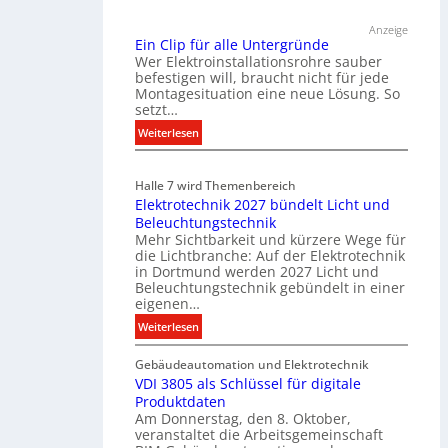
ü
Anzeige
r
Ein Clip für alle Untergründe
k
Wer Elektroinstallationsrohre sauber
o
befestigen will, braucht nicht für jede
Montagesituation eine neue Lösung. So
m
setzt…
m
u
:
Weiterlesen
n
E
i
i
Halle 7 wird Themenbereich
k
n
Elektrotechnik 2027 bündelt Licht und
a
C
Beleuchtungstechnik
t
l
Mehr Sichtbarkeit und kürzere Wege für
i
i
die Lichtbranche: Auf der Elektrotechnik
o
p
in Dortmund werden 2027 Licht und
n
f
Beleuchtungstechnik gebündelt in einer
m
eigenen…
ü
i
r
:
Weiterlesen
t
a
E
S
l
Gebäudeautomation und Elektrotechnik
l
y
l
VDI 3805 als Schlüssel für digitale
e
s
e
Produktdaten
k
t
U
Am Donnerstag, den 8. Oktober,
t
veranstaltet die Arbeitsgemeinschaft
e
n
r