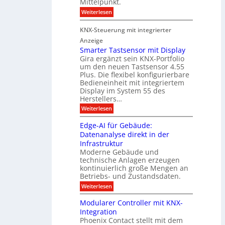
Mittelpunkt.
e
M
r
:
Weiterlesen
s
D
S
ö
t
T
i
f
KNX-Steuerung mit integrierter
e
c
T
f
h
Anzeige
r
e
e
n
Smarter Tastsensor mit Display
k
r
c
e
Gira ergänzt sein KNX-Portfolio
e
h
h
um den neuen Tastsensor 4.55
t
e
n
n
Plus. Die flexibel konfigurierbare
i
n
n
Bedieneinheit mit integriertem
t
o
e
s
u
Display im System 55 des
l
u
e
Herstellers…
n
o
x
e
g
:
Weiterlesen
p
g
s
S
o
m
i
m
M
A
Edge-AI für Gebäude:
i
a
e
ü
Datenanalyse direkt in der
u
r
t
n
s
Infrastruktur
t
s
c
A
e
Moderne Gebäude und
h
b
n
r
e
technische Anlagen erzeugen
i
T
s
n
kontinuierlich große Mengen an
a
l
2
a
Betriebs- und Zustandsdaten.
s
0
d
u
t
:
Weiterlesen
2
u
s
E
g
6
e
d
n
g
Modularer Controller mit KNX-
r
n
g
e
g
Integration
a
s
e
h
Phoenix Contact stellt mit dem
s
o
-
t
u