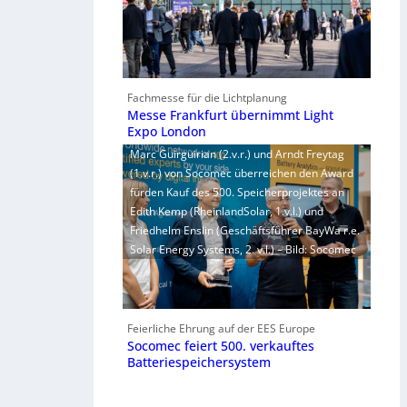
Fachmesse für die Lichtplanung
Messe Frankfurt übernimmt Light
Expo London
Marc Guirguirian (2.v.r.) und Arndt Freytag
(1.v.r.) von Socomec überreichen den Award
fürden Kauf des 500. Speicherprojektes an
Edith Kemp (RheinlandSolar, 1.v.l.) und
Friedhelm Enslin (Geschäftsführer BayWa r.e.
Solar Energy Systems, 2. v.l.) – Bild: Socomec
Feierliche Ehrung auf der EES Europe
Socomec feiert 500. verkauftes
Batteriespeichersystem