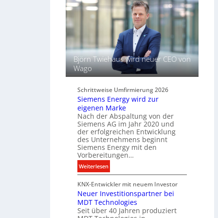
l
l
ü
t
s
L
s
i
e
c
l
h
f
Björn Twiehaus wird neuer CEO von
t
ü
Wago
u
r
n
d
d
Schrittweise Umfirmierung 2026
i
Siemens Energy wird zur
B
g
eigenen Marke
e
i
Nach der Abspaltung von der
l
t
Siemens AG im Jahr 2020 und
e
a
der erfolgreichen Entwicklung
u
des Unternehmens beginnt
l
c
Siemens Energy mit den
e
h
Vorbereitungen…
P
t
:
Weiterlesen
r
u
S
o
n
KNX-Entwickler mit neuem Investor
i
d
g
Neuer Investitionspartner bei
e
u
s
MDT Technologies
m
k
t
Seit über 40 Jahren produziert
e
t