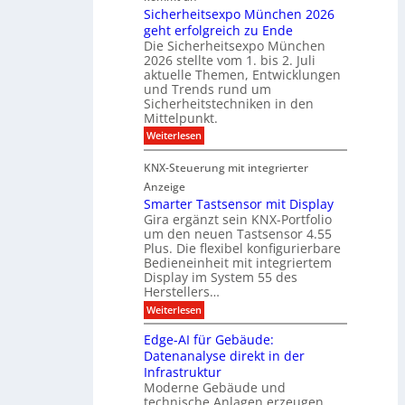
t
m
Sicherheitsexpo München 2026
r
n
n
geht erfolgreich zu Ende
a
k
d
e
Die Sicherheitsexpo München
k
e
f
r
2026 stellte vom 1. bis 2. Juli
a
r
aktuelle Themen, Entwicklungen
b
b
ü
und Trends rund um
e
a
Sicherheitstechniken in den
h
i
e
Mittelpunkt.
e
M
r
:
Weiterlesen
s
D
S
ö
t
T
i
f
KNX-Steuerung mit integrierter
e
c
T
f
h
Anzeige
r
e
e
n
Smarter Tastsensor mit Display
k
r
c
e
Gira ergänzt sein KNX-Portfolio
e
h
h
um den neuen Tastsensor 4.55
t
e
n
n
Plus. Die flexibel konfigurierbare
i
n
n
Bedieneinheit mit integriertem
t
o
e
s
u
Display im System 55 des
l
u
e
Herstellers…
n
o
x
e
g
:
Weiterlesen
p
g
s
S
o
m
i
m
M
A
Edge-AI für Gebäude:
i
a
e
ü
Datenanalyse direkt in der
u
r
t
n
s
Infrastruktur
t
s
c
A
e
Moderne Gebäude und
h
b
n
r
e
technische Anlagen erzeugen