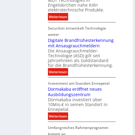
MDT Technologies in
e
n
d
Engelskirchen nahe Köln
c
s
a
elektrotechnische Produkte.
h
E
t
:
Weiterlesen
n
n
e
N
i
e
n
Securiton entwickelt Technologie
e
k
r
u
weiter
g
e
Digitale Brandfrühesterkennung
y
mit Ansaugrauchmeldern
r
w
Die Ansaugrauchmelder-
I
i
Technologie (ASD) gilt seit
n
r
Jahrzehnten als Goldstandard
v
für die Brandfrühesterkennung.
d
e
z
:
Weiterlesen
s
u
D
t
r
Investment am Standort Ennepetal
i
i
e
Dormakaba eröffnet neues
g
t
i
Ausbildungszentrum
i
i
Dormakaba investiert über
g
t
o
10Mio.€ in seinen Standort in
e
a
n
Ennepetal.
n
l
s
:
Weiterlesen
e
e
p
D
n
B
a
Umfangreiches Rahmenprogramm
o
M
r
r
r
kommt an
a
a