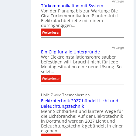
Anzeige
Türkommunikation mit System.
Von der Planung bis zur Wartung: Die
Gira Türkommunikation IP unterstützt
Elektrofachbetriebe mit einem
durchgängigen…
:
Weiterlesen
T
ü
Anzeige
r
Ein Clip für alle Untergründe
k
Wer Elektroinstallationsrohre sauber
o
befestigen will, braucht nicht für jede
Montagesituation eine neue Lösung. So
m
setzt…
m
u
:
Weiterlesen
n
E
i
i
Halle 7 wird Themenbereich
k
n
Elektrotechnik 2027 bündelt Licht und
a
C
Beleuchtungstechnik
t
l
Mehr Sichtbarkeit und kürzere Wege für
i
i
die Lichtbranche: Auf der Elektrotechnik
o
p
in Dortmund werden 2027 Licht und
n
f
Beleuchtungstechnik gebündelt in einer
m
eigenen…
ü
i
r