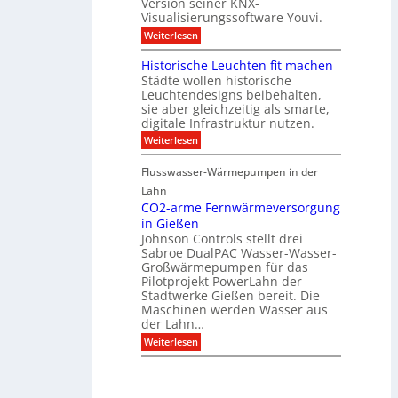
Version seiner KNX-
r
s
l
u
Visualisierungssoftware Youvi.
e
e
n
d
r
:
Weiterlesen
g
i
m
V
f
r
i
i
Historische Leuchten fit machen
ü
e
t
s
r
Städte wollen historische
k
K
u
S
t
N
Leuchtendesigns beibehalten,
a
o
i
X
sie aber gleichzeitig als smarte,
l
n
n
-
digitale Infrastruktur nutzen.
i
n
d
I
s
e
:
Weiterlesen
e
n
i
n
H
r
t
e
s
i
I
e
r
Flusswasser-Wärmepumpen in der
c
s
n
g
u
h
t
Lahn
f
r
n
u
o
r
a
CO2-arme Fernwärmeversorgung
g
t
r
a
t
u
in Gießen
z
i
s
i
n
Johnson Controls stellt drei
s
t
o
d
Sabroe DualPAC Wasser-Wasser-
c
r
n
P
h
Großwärmepumpen für das
u
r
e
k
Pilotprojekt PowerLahn der
o
L
t
Stadtwerke Gießen bereit. Die
j
e
u
e
Maschinen werden Wasser aus
u
r
k
der Lahn…
c
t
h
:
Weiterlesen
k
t
C
o
e
O
n
n
2
f
f
-
i