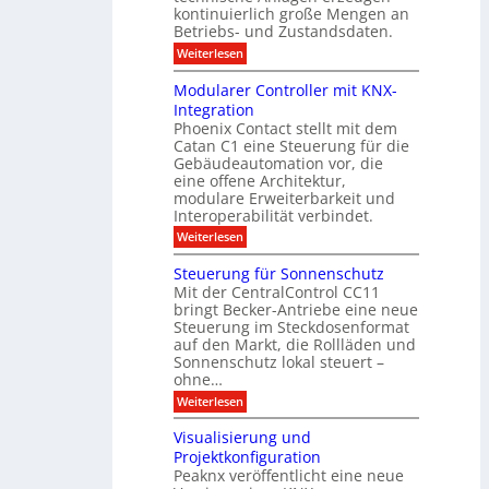
i
T
s
n
kontinuierlich große Mengen an
a
l
2
a
Betriebs- und Zustandsdaten.
s
0
d
u
t
:
Weiterlesen
2
u
s
E
g
6
e
d
n
g
Modularer Controller mit KNX-
r
n
g
e
g
Integration
a
s
e
h
Phoenix Contact stellt mit dem
s
o
-
t
u
r
Catan C1 eine Steuerung für die
A
z
e
c
m
I
Gebäudeautomation vor, die
r
e
h
i
f
f
eine offene Architektur,
n
t
ü
o
m
modulare Erweiterbarkeit und
D
r
l
t
Interoperabilität verbindet.
e
i
G
g
r
s
e
:
l
Weiterlesen
r
p
u
b
M
e
d
l
ä
o
i
m
Steuerung für Sonnenschutz
e
a
u
d
c
Mit der CentralControl CC11
y
d
u
r
h
bringt Becker-Antriebe eine neue
e
l
z
n
Steuerung im Steckdosenformat
:
a
u
D
auf den Markt, die Rollläden und
r
E
a
e
Sonnenschutz lokal steuert –
n
t
r
d
ohne…
e
C
e
:
Weiterlesen
n
o
S
a
n
t
n
t
Visualisierung und
e
a
r
Projektkonfiguration
u
l
o
Peaknx veröffentlicht eine neue
e
y
l