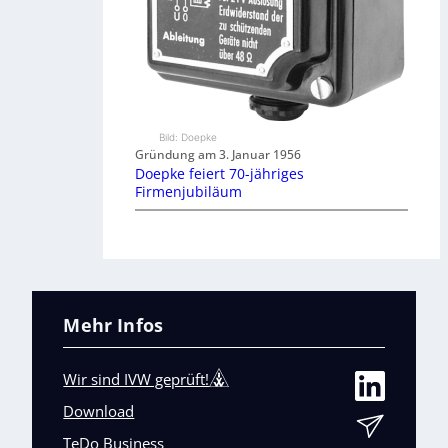
Bild: Doepke
Gründung am 3. Januar 1956
Doepke feiert 70-jähriges
Firmenjubiläum
Mehr Infos
Wir sind IVW geprüft!
Download
TeDo Business