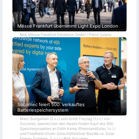
Messe Frankfurt übernimmt Light Expo London
Bild: Messe Frankfurt Exhibition GmbH / Pietro Sutera
Socomec feiert 500. verkauftes
Batteriespeichersystem
Marc Guirguirian (2.v.r.) und Arndt Freytag (1.v.r.) von
Socomec überreichen den Award fürden Kauf des 500.
Speicherprojektes an Edith Kemp (RheinlandSolar, 1.v.l.)
und Friedhelm Enslin (Geschäftsführer BayWa r.e. Solar
Energy Systems, 2. v.l.) – Bild: Socomec