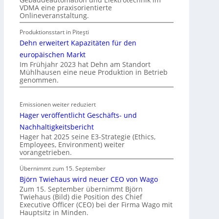
o
VDMA eine praxisorientierte
m
Onlineveranstaltung.
o
Produktionsstart in Piteşti
b
Dehn erweitert Kapazitäten für den
i
l
europäischen Markt
Im Frühjahr 2023 hat Dehn am Standort
i
Mühlhausen eine neue Produktion in Betrieb
t
genommen.
ä
t
Emissionen weiter reduziert
i
Hager veröffentlicht Geschäfts- und
n
d
Nachhaltigkeitsbericht
e
Hager hat 2025 seine E3-Strategie (Ethics,
Employees, Environment) weiter
r
vorangetrieben.
I
m
Übernimmt zum 15. September
m
Björn Twiehaus wird neuer CEO von Wago
o
Zum 15. September übernimmt Björn
Twiehaus (Bild) die Position des Chief
b
Executive Officer (CEO) bei der Firma Wago mit
i
Hauptsitz in Minden.
l