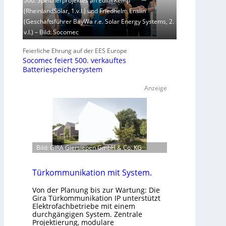
500. Speicherprojektes an Edith Kemp
(RheinlandSolar, 1.v.l.) und Friedhelm Enslin
(Geschäftsführer BayWa r.e. Solar Energy Systems, 2.
v.l.) – Bild: Socomec
Feierliche Ehrung auf der EES Europe
Socomec feiert 500. verkauftes
Batteriespeichersystem
Anzeige
Bild: GIRA Giersiepen GmbH & Co. KG
Türkommunikation mit System.
Von der Planung bis zur Wartung: Die
Gira Türkommunikation IP unterstützt
Elektrofachbetriebe mit einem
durchgängigen System. Zentrale
Projektierung, modulare