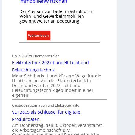
Immobilienwirtschaft
ü
n
Der Ausbau von Ladeinfrastruktur in
Wohn- und Gewerbeimmobilien
d
gewinnt weiter an Bedeutung.
e
:
Weiterlesen
A
u
s
Halle 7 wird Themenbereich
b
Elektrotechnik 2027 bündelt Licht und
a
Beleuchtungstechnik
u
Mehr Sichtbarkeit und kürzere Wege für die
d
Lichtbranche: Auf der Elektrotechnik in
Dortmund werden 2027 Licht und
e
Beleuchtungstechnik gebündelt in einer
r
eigenen…
E
l
Gebäudeautomation und Elektrotechnik
e
VDI 3805 als Schlüssel für digitale
k
Produktdaten
t
Am Donnerstag, den 8. Oktober, veranstaltet
die Arbeitsgemeinschaft BIM
r
Gebäudeautomation und Elektrotechnik im