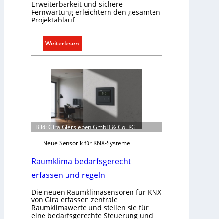
Erweiterbarkeit und sichere
Fernwartung erleichtern den gesamten
Projektablauf.
:
Weiterlesen
T
ü
r
k
o
m
m
u
Bild: Gira Giersiepen GmbH & Co. KG
n
Neue Sensorik für KNX-Systeme
i
k
Raumklima bedarfsgerecht
a
erfassen und regeln
t
i
Die neuen Raumklimasensoren für KNX
o
von Gira erfassen zentrale
Raumklimawerte und stellen sie für
n
eine bedarfsgerechte Steuerung und
m