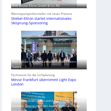
Bild: Stiebel Eltron GmbH & Co. KG
Wärmepumpenhersteller mit neuer Präsenz
Stiebel Eltron startet internationales
Skisprung-Sponsoring
Bild: Messe Frankfurt Exhibition GmbH / Pietro
Sutera
Fachmesse für die Lichtplanung
Messe Frankfurt übernimmt Light Expo
London
Marc Guirguirian (2.v.r.) und Arndt Freytag (1.v.r.) von
Socomec überreichen den Award fürden Kauf des