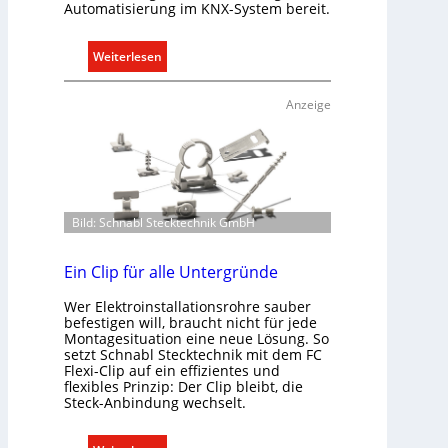
Automatisierung im KNX-System bereit.
i
t
:
Weiterlesen
S
R
y
a
s
Anzeige
u
t
m
e
k
m
l
.
i
Bild: Schnabl Stecktechnik GmbH
m
a
b
Ein Clip für alle Untergründe
e
Wer Elektroinstallationsrohre sauber
d
befestigen will, braucht nicht für jede
a
Montagesituation eine neue Lösung. So
r
setzt Schnabl Stecktechnik mit dem FC
Flexi-Clip auf ein effizientes und
f
flexibles Prinzip: Der Clip bleibt, die
s
Steck-Anbindung wechselt.
g
e