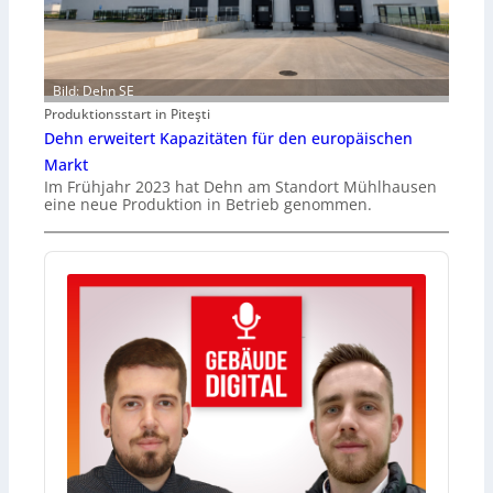
Bild: Dehn SE
Produktionsstart in Piteşti
Dehn erweitert Kapazitäten für den europäischen
Markt
Im Frühjahr 2023 hat Dehn am Standort Mühlhausen
eine neue Produktion in Betrieb genommen.
A
u
d
i
o
P
l
a
y
e
r