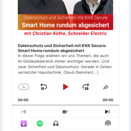
Datenschutz und Sicherheit mit KNX Secure:
Smart Home rundum abgesichert
In dieser Folge widmen wir uns Themen, die auch
im Gebäudebereich immer wichtiger werden: Und
zwar Sicherheit und Datenschutz. Gerade in Zeiten
vernetzter Haustechnik, Cloud-Diensten
[...]
1
x
S
P
J
C
S
h
h
k
l
u
00:00
a
00:00
a
i
a
m
n
r
g
e
p
y
p
P
S
N
e
T
r
h
e
B
P
F
S
S
P
h
e
o
x
H
H
l
i